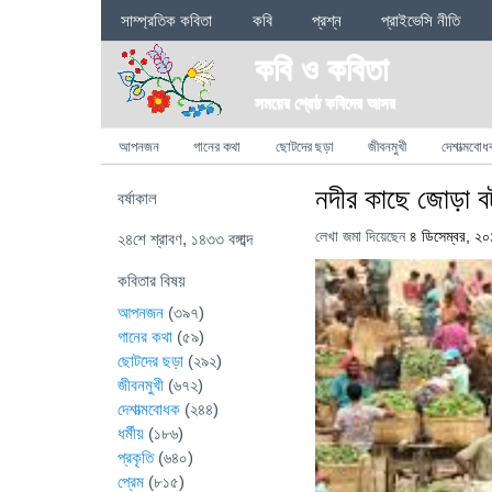
Sections
সাম্প্রতিক কবিতা
কবি
প্রশ্ন
প্রাইভেসি নীতি
কবি ও কবিতা
সময়ের শ্রেষ্ঠ কবিদের আসর
Categories
আপনজন
গানের কথা
ছোটদের ছড়া
জীবনমুখী
দেশাত্মবোধ
নদীর কাছে জোড়া ব
বর্ষাকাল
লেখা জমা দিয়েছেন
৪ ডিসেম্বর, ২
২৪শে শ্রাবণ, ১৪৩৩ বঙ্গাব্দ
কবিতার বিষয়
আপনজন
(৩৯৭)
গানের কথা
(৫৯)
ছোটদের ছড়া
(২৯২)
জীবনমুখী
(৬৭২)
দেশাত্মবোধক
(২৪৪)
ধর্মীয়
(১৮৬)
প্রকৃতি
(৬৪০)
প্রেম
(৮১৫)