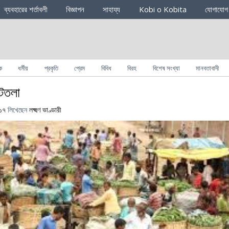
ব্যবহারের শর্তাবলী
বিজ্ঞাপন
সাহায্য
Kobi o Kobita
যোগাযোগ
ক
ধর্মীয়
প্রকৃতি
প্রেম
বিবিধ
বিরহ
বিশেষ সংখ্যা
মানবতাবাদী
টতলা
০১৭
লিখেছেন
লক্ষ্মণ ভাণ্ডারী