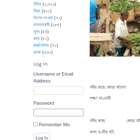
বিবিধ
(২,৩২২)
বিরহ
(৪১০)
বিশেষ সংখ্যা
(৭১)
মানবতাবাদী
(২৮৫)
যুদ্ধ
(৫৪)
রম্য
(৫১)
রাজনৈতিক
(৭১)
রূপক
(৩৩০)
Log In
Username or Email
Address
নদীর কাছে জোড়া বটতলা
লক্ষ্মণ ভাণ্ডারী
Password
নদীর কাছে জোড়া বট
Remember Me
কদম খণ্ডীর ঘাট,
Log In