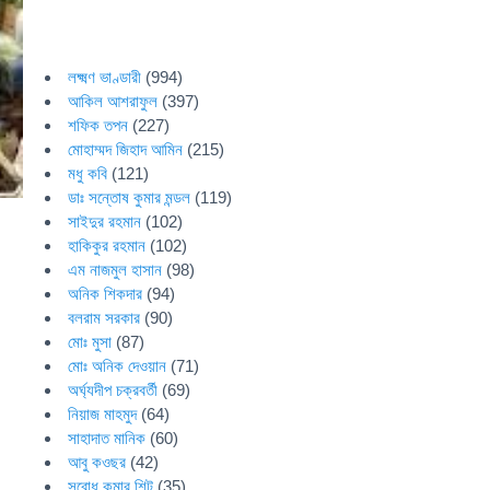
লক্ষ্মণ ভাণ্ডারী
(994)
আকিল আশরাফুল
(397)
শফিক তপন
(227)
মোহাম্মদ জিহাদ আমিন
(215)
মধু কবি
(121)
ডাঃ সন্তোষ কুমার মন্ডল
(119)
সাইদুর রহমান
(102)
হাকিকুর রহমান
(102)
এম নাজমুল হাসান
(98)
অনিক শিকদার
(94)
বলরাম সরকার
(90)
মোঃ মুসা
(87)
মোঃ অনিক দেওয়ান
(71)
অর্ঘ্যদীপ চক্রবর্তী
(69)
নিয়াজ মাহমুদ
(64)
সাহাদাত মানিক
(60)
আবু কওছর
(42)
সুবোধ কুমার শিট
(35)