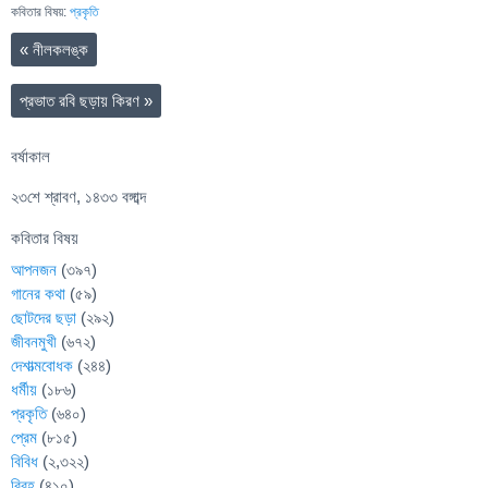
কবিতার বিষয়:
প্রকৃতি
«
নীলকলঙ্ক
প্রভাত রবি ছড়ায় কিরণ
»
বর্ষাকাল
২৩শে শ্রাবণ, ১৪৩৩ বঙ্গাব্দ
কবিতার বিষয়
আপনজন
(৩৯৭)
গানের কথা
(৫৯)
ছোটদের ছড়া
(২৯২)
জীবনমুখী
(৬৭২)
দেশাত্মবোধক
(২৪৪)
ধর্মীয়
(১৮৬)
প্রকৃতি
(৬৪০)
প্রেম
(৮১৫)
বিবিধ
(২,৩২২)
বিরহ
(৪১০)