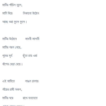
মাটির পাঁচিল তুলে,
মাটি দিয়ে নিকানো উঠোন
আছে ভরা ফুলে ফুলে।
মাটির উঠোনে মাধবী মালতী
মাটির পরশ পেয়ে,
পূবের সূর্য ছুঁতে চায় ওরা
বাঁশের বেড়া বেয়ে।
এই মাটিতে লাঙল চালায়
গাঁয়ের চাষী সকল,
মাটির ঘরে রাখে যতনেতে