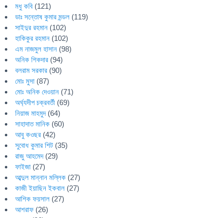
মধু কবি
(121)
ডাঃ সন্তোষ কুমার মন্ডল
(119)
সাইদুর রহমান
(102)
হাকিকুর রহমান
(102)
এম নাজমুল হাসান
(98)
অনিক শিকদার
(94)
বলরাম সরকার
(90)
মোঃ মুসা
(87)
মোঃ অনিক দেওয়ান
(71)
অর্ঘ্যদীপ চক্রবর্তী
(69)
নিয়াজ মাহমুদ
(64)
সাহাদাত মানিক
(60)
আবু কওছর
(42)
সুবোধ কুমার শিট
(35)
রাজু আহমেদ
(29)
ফাইজা
(27)
আব্দুল মান্নান মল্লিক
(27)
কাজী ইয়াছিন ইকবাল
(27)
আশিক ফয়সাল
(27)
আশরাফ
(26)