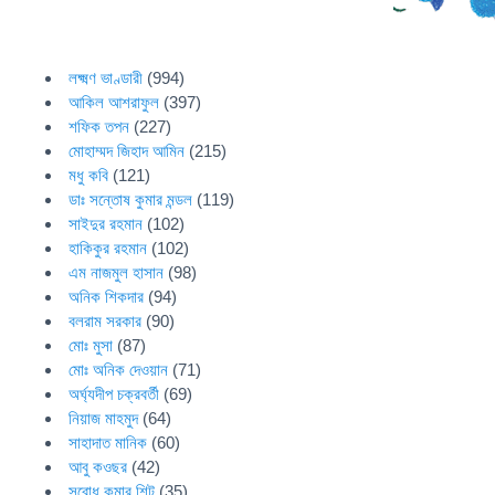
লক্ষ্মণ ভাণ্ডারী
(994)
আকিল আশরাফুল
(397)
শফিক তপন
(227)
মোহাম্মদ জিহাদ আমিন
(215)
মধু কবি
(121)
ডাঃ সন্তোষ কুমার মন্ডল
(119)
সাইদুর রহমান
(102)
হাকিকুর রহমান
(102)
এম নাজমুল হাসান
(98)
অনিক শিকদার
(94)
বলরাম সরকার
(90)
মোঃ মুসা
(87)
মোঃ অনিক দেওয়ান
(71)
অর্ঘ্যদীপ চক্রবর্তী
(69)
নিয়াজ মাহমুদ
(64)
সাহাদাত মানিক
(60)
আবু কওছর
(42)
সুবোধ কুমার শিট
(35)