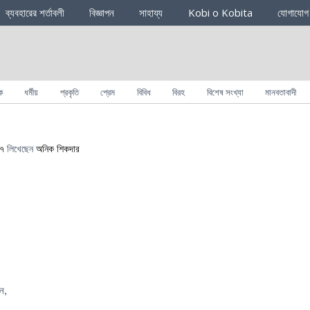
ব্যবহারের শর্তাবলী
বিজ্ঞাপন
সাহায্য
Kobi o Kobita
যোগাযোগ
ক
ধর্মীয়
প্রকৃতি
প্রেম
বিবিধ
বিরহ
বিশেষ সংখ্যা
মানবতাবাদী
১৭
লিখেছেন
অনিক শিকদার
ন,