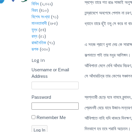
স্বপ্নে তারে শত রঙে সাজাই অনুক
বিবিধ
(২,৩২২)
বিরহ
(৪১০)
তন্দ্রাবেশে অবশেষে পেলাম না চরণ
বিশেষ সংখ্যা
(৭১)
মানবতাবাদী
(২৮৫)
ধ্যানে তারে ছুঁই তবু সে করে না ব
যুদ্ধ
(৫৪)
রম্য
(৫১)
রাজনৈতিক
(৭১)
এ সহজ প্রাণে ধুলা দেয় কে সারাক্
রূপক
(৩৩০)
কল্পনাতে পাই তার মধুর আলিঙ্গন।
Log In
আঁখিপাতা মেলে দেখি আঁধার বিচরণ
Username or Email
সে আঁধারচিত্র তার কেশের সঞ্চা
Address
Password
স্বপ্নতরী ছেড়ে যবে নামবে বৃন্দাবন,
প্রেমনদী বেয়ে যাবে উজান-সন্তর
Remember Me
আঁখিপাতে নাহি যদি থাকবে দিনক্ষণ
দিনভাগে হব তবে শরাবি অচেতন।
Log In