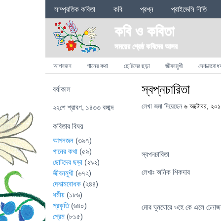
Sections
সাম্প্রতিক কবিতা
কবি
প্রশ্ন
প্রাইভেসি নীতি
কবি ও কবিতা
সময়ের শ্রেষ্ঠ কবিদের আসর
Categories
আপনজন
গানের কথা
ছোটদের ছড়া
জীবনমুখী
দেশাত্মবোধ
স্বপ্নচারিতা
বর্ষাকাল
লেখা জমা দিয়েছেন
৬ অক্টোবর, ২০
২২শে শ্রাবণ, ১৪৩৩ বঙ্গাব্দ
কবিতার বিষয়
আপনজন
(৩৯৭)
গানের কথা
(৫৯)
স্বপনচারিতা
ছোটদের ছড়া
(২৯২)
লেখাঃ অনিক শিকদার
জীবনমুখী
(৬৭২)
দেশাত্মবোধক
(২৪৪)
ধর্মীয়
(১৮৬)
প্রকৃতি
(৬৪০)
মোর ঘুমঘোরে ওহে কে এলে চেনাজ
প্রেম
(৮১৫)