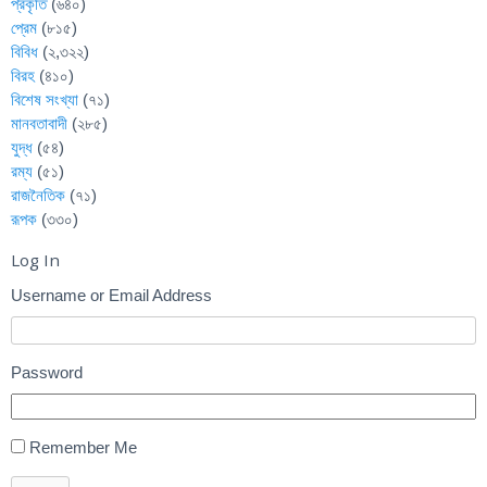
প্রকৃতি
(৬৪০)
প্রেম
(৮১৫)
বিবিধ
(২,৩২২)
বিরহ
(৪১০)
বিশেষ সংখ্যা
(৭১)
মানবতাবাদী
(২৮৫)
যুদ্ধ
(৫৪)
রম্য
(৫১)
রাজনৈতিক
(৭১)
রূপক
(৩৩০)
Log In
Username or Email Address
Password
Remember Me