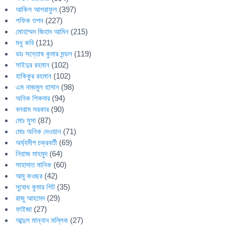
আকিল আশরাফুল
(397)
শফিক তপন
(227)
মোহাম্মদ জিহাদ আমিন
(215)
মধু কবি
(121)
ডাঃ সন্তোষ কুমার মন্ডল
(119)
সাইদুর রহমান
(102)
হাকিকুর রহমান
(102)
এম নাজমুল হাসান
(98)
অনিক শিকদার
(94)
বলরাম সরকার
(90)
মোঃ মুসা
(87)
মোঃ অনিক দেওয়ান
(71)
অর্ঘ্যদীপ চক্রবর্তী
(69)
নিয়াজ মাহমুদ
(64)
সাহাদাত মানিক
(60)
আবু কওছর
(42)
সুবোধ কুমার শিট
(35)
রাজু আহমেদ
(29)
ফাইজা
(27)
আব্দুল মান্নান মল্লিক
(27)