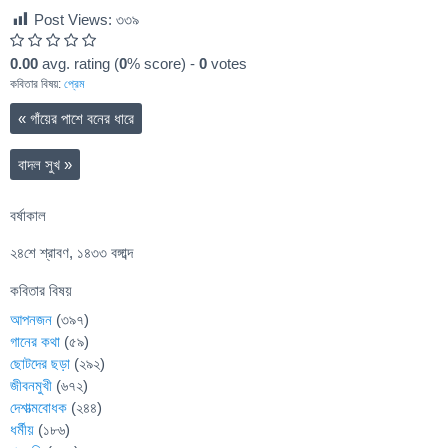
Post Views:
৩৩৯
0.00
avg. rating (
0
% score) -
0
votes
কবিতার বিষয়:
প্রেম
«
গাঁয়ের পাশে বনের ধারে
বাদল সুখ
»
বর্ষাকাল
২৪শে শ্রাবণ, ১৪৩৩ বঙ্গাব্দ
কবিতার বিষয়
আপনজন
(৩৯৭)
গানের কথা
(৫৯)
ছোটদের ছড়া
(২৯২)
জীবনমুখী
(৬৭২)
দেশাত্মবোধক
(২৪৪)
ধর্মীয়
(১৮৬)