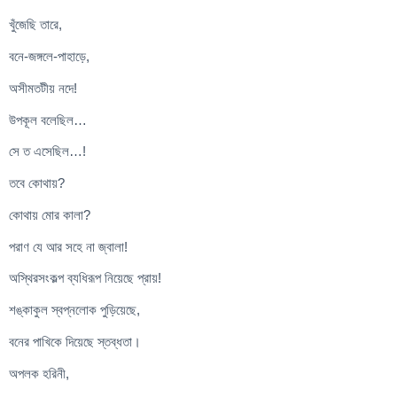
খুঁজেছি তারে,
বনে-জঙ্গলে-পাহাড়ে,
অসীমতটীয় নদে!
উপকূল বলেছিল…
সে ত এসেছিল…!
তবে কোথায়?
কোথায় মোর কালা?
পরাণ যে আর সহে না জ্বালা!
অস্থিরসংকল্প ব্যধিরূপ নিয়েছে প্রায়!
শঙ্কাকুল স্বপ্নলোক পুড়িয়েছে,
বনের পাখিকে দিয়েছে স্তব্ধতা।
অপলক হরিনী,