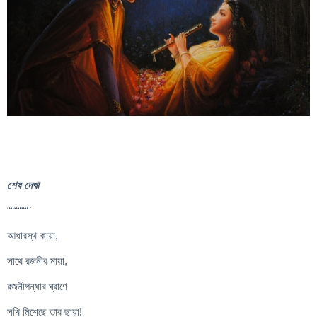
শেষ দেখা
““““““`
আধারস্থ কায়া,
সাথে রজনীর মায়া,
রজনীগন্ধার ঘ্রাণে
সখি মিশেছে তার ছায়া!