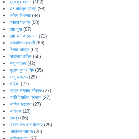
হাকিকুর রহমান
(102)
এম নাজমুল হাসান
(98)
অনিক শিকদার
(94)
বলরাম সরকার
(90)
মোঃ মুসা
(87)
মোঃ অনিক দেওয়ান
(71)
অর্ঘ্যদীপ চক্রবর্তী
(69)
নিয়াজ মাহমুদ
(64)
সাহাদাত মানিক
(60)
আবু কওছর
(42)
সুবোধ কুমার শিট
(35)
রাজু আহমেদ
(29)
ফাইজা
(27)
আব্দুল মান্নান মল্লিক
(27)
কাজী ইয়াছিন ইকবাল
(27)
আশিক ফয়সাল
(27)
আশরাফ
(26)
মেহবুব
(26)
রিফাত বিন ছানাউল্লাহ্
(25)
মোহাম্মদ কাশেম
(25)
আসিফুল হক
(25)