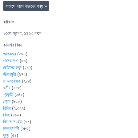
বাতাসে ভাসে বারুদের গন্ধ
»
বর্ষাকাল
২৩শে শ্রাবণ, ১৪৩৩ বঙ্গাব্দ
কবিতার বিষয়
আপনজন
(৩৯৭)
গানের কথা
(৫৯)
ছোটদের ছড়া
(২৯২)
জীবনমুখী
(৬৭২)
দেশাত্মবোধক
(২৪৪)
ধর্মীয়
(১৮৬)
প্রকৃতি
(৬৪০)
প্রেম
(৮১৫)
বিবিধ
(২,৩২২)
বিরহ
(৪১০)
বিশেষ সংখ্যা
(৭১)
মানবতাবাদী
(২৮৫)
যুদ্ধ
(৫৪)