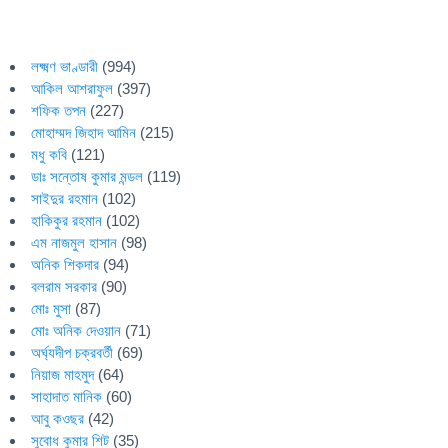
লক্ষ্মণ ভাণ্ডারী
(994)
আকিল আশরাফুল
(397)
শফিক তপন
(227)
মোহাম্মদ জিহাদ আমিন
(215)
মধু কবি
(121)
ডাঃ সন্তোষ কুমার মন্ডল
(119)
সাইদুর রহমান
(102)
হাকিকুর রহমান
(102)
এম নাজমুল হাসান
(98)
অনিক শিকদার
(94)
বলরাম সরকার
(90)
মোঃ মুসা
(87)
মোঃ অনিক দেওয়ান
(71)
অর্ঘ্যদীপ চক্রবর্তী
(69)
নিয়াজ মাহমুদ
(64)
সাহাদাত মানিক
(60)
আবু কওছর
(42)
সুবোধ কুমার শিট
(35)