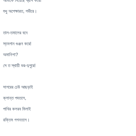
আমাকে নিয়েছে ঘ্রাস করে!
শুধু অপেক্ষারত, গভীরে।
তাল-তমালের বনে
স্তবগান গুঞ্জন করে!
অমানিশা?
সে ত স্থায়ী ভর-দুপুরে!
সাগরের ঢেউ আছড়াই
ক্লান্ত পদতলে,
পাখির কলরব মিলাই
রক্তিম গগনতলে।