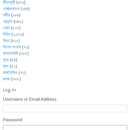
জীবনমুখী
(৬৭২)
দেশাত্মবোধক
(২৪৪)
ধর্মীয়
(১৮৬)
প্রকৃতি
(৬৪০)
প্রেম
(৮১৫)
বিবিধ
(২,৩২২)
বিরহ
(৪১০)
বিশেষ সংখ্যা
(৭১)
মানবতাবাদী
(২৮৫)
যুদ্ধ
(৫৪)
রম্য
(৫১)
রাজনৈতিক
(৭১)
রূপক
(৩৩০)
Log In
Username or Email Address
Password