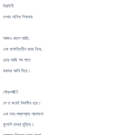
বিরহিণী
লেখাঃ অনিক শিকদার
আজও জেগে আছি;
এক ক্লান্তিহীন হৃদয় নিয়ে,
চেয়ে আছি পথ পানে
মরুময় আখি নিয়ে।
পৌষলক্ষ্মী?
সে ত কবেই উদাসীন হয়ে।
এক মহৎ শুষ্কপ্রায় প্রতারণা
কুহেলি চাদরে মুড়িয়ে।