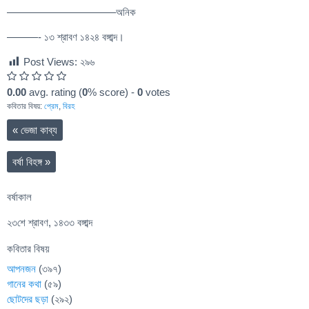
——————————–অনিক
———- ১৩ শ্রাবণ ১৪২৪ বঙ্গাব্দ।
Post Views:
২৯৬
0.00
avg. rating (
0
% score) -
0
votes
কবিতার বিষয়:
প্রেম
,
বিরহ
«
ভেজা কাব্য
বর্ষা বিহঙ্গ
»
বর্ষাকাল
২৩শে শ্রাবণ, ১৪৩৩ বঙ্গাব্দ
কবিতার বিষয়
আপনজন
(৩৯৭)
গানের কথা
(৫৯)
ছোটদের ছড়া
(২৯২)