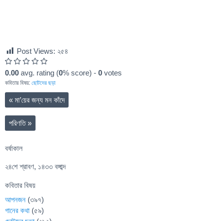
Post Views:
২৫৪
0.00
avg. rating (
0
% score) -
0
votes
কবিতার বিষয়:
ছোটদের ছড়া
«
মা’য়ের জন্য মন কাঁদে
পরিণতি
»
বর্ষাকাল
২৪শে শ্রাবণ, ১৪৩৩ বঙ্গাব্দ
কবিতার বিষয়
আপনজন
(৩৯৭)
গানের কথা
(৫৯)