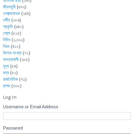
ছোটদের ছড়া
(২৯২)
জীবনমুখী
(৬৭২)
দেশাত্মবোধক
(২৪৪)
ধর্মীয়
(১৮৬)
প্রকৃতি
(৬৪০)
প্রেম
(৮১৫)
বিবিধ
(২,৩২২)
বিরহ
(৪১০)
বিশেষ সংখ্যা
(৭১)
মানবতাবাদী
(২৮৫)
যুদ্ধ
(৫৪)
রম্য
(৫১)
রাজনৈতিক
(৭১)
রূপক
(৩৩০)
Log In
Username or Email Address
Password