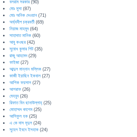
বলরাম সরকার
(90)
মোঃ মুসা
(87)
মোঃ অনিক দেওয়ান
(71)
অর্ঘ্যদীপ চক্রবর্তী
(69)
নিয়াজ মাহমুদ
(64)
সাহাদাত মানিক
(60)
আবু কওছর
(42)
সুবোধ কুমার শিট
(35)
রাজু আহমেদ
(29)
ফাইজা
(27)
আব্দুল মান্নান মল্লিক
(27)
কাজী ইয়াছিন ইকবাল
(27)
আশিক ফয়সাল
(27)
আশরাফ
(26)
মেহবুব
(26)
রিফাত বিন ছানাউল্লাহ্
(25)
মোহাম্মদ কাশেম
(25)
আসিফুল হক
(25)
এ কে দাস মৃদুল
(24)
সুহেল ইবনে ইসহাক
(24)