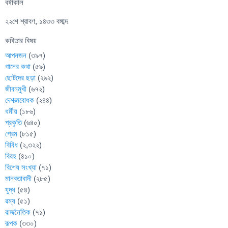
বর্ষাকাল
২২শে শ্রাবণ, ১৪৩৩ বঙ্গাব্দ
কবিতার বিষয়
আপনজন
(৩৯৭)
গানের কথা
(৫৯)
ছোটদের ছড়া
(২৯২)
জীবনমুখী
(৬৭২)
দেশাত্মবোধক
(২৪৪)
ধর্মীয়
(১৮৬)
প্রকৃতি
(৬৪০)
প্রেম
(৮১৫)
বিবিধ
(২,৩২২)
বিরহ
(৪১০)
বিশেষ সংখ্যা
(৭১)
মানবতাবাদী
(২৮৫)
যুদ্ধ
(৫৪)
রম্য
(৫১)
রাজনৈতিক
(৭১)
রূপক
(৩৩০)