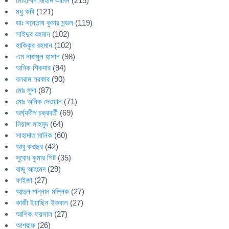
মোহাম্মদ জিহাদ আমিন
(215)
মধু কবি
(121)
ডাঃ সন্তোষ কুমার মন্ডল
(119)
সাইদুর রহমান
(102)
হাকিকুর রহমান
(102)
এম নাজমুল হাসান
(98)
অনিক শিকদার
(94)
বলরাম সরকার
(90)
মোঃ মুসা
(87)
মোঃ অনিক দেওয়ান
(71)
অর্ঘ্যদীপ চক্রবর্তী
(69)
নিয়াজ মাহমুদ
(64)
সাহাদাত মানিক
(60)
আবু কওছর
(42)
সুবোধ কুমার শিট
(35)
রাজু আহমেদ
(29)
ফাইজা
(27)
আব্দুল মান্নান মল্লিক
(27)
কাজী ইয়াছিন ইকবাল
(27)
আশিক ফয়সাল
(27)
আশরাফ
(26)