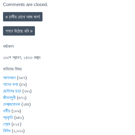
Comments are closed.
«
চাষীর চোখে আজ জল!
গগনে উঠেছে রবি
»
বর্ষাকাল
২৩শে শ্রাবণ, ১৪৩৩ বঙ্গাব্দ
কবিতার বিষয়
আপনজন
(৩৯৭)
গানের কথা
(৫৯)
ছোটদের ছড়া
(২৯২)
জীবনমুখী
(৬৭২)
দেশাত্মবোধক
(২৪৪)
ধর্মীয়
(১৮৬)
প্রকৃতি
(৬৪০)
প্রেম
(৮১৫)
বিবিধ
(২,৩২২)