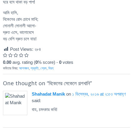
ঘরে বসে থাকা বড় পাপ!
আমি হাসি,
বিকেলের রোদ চোখে মাখি;
সোনালী সোনালী আলো-
দ্রুত এসে, ভালোবেসে
বড় বেশি দ্রুত চলে যায়!
Post Views:
২৮৪
0.00
avg. rating (
0
% score) -
0
votes
কবিতার বিষয়:
আপনজন
,
প্রকৃতি
,
প্রেম
,
বিরহ
One thought on “
বিকেলের সেকেলে গল্পখানি
”
Shahadat Manik
on
১ ডিসেম্বর, ২০১৬ at ২:৫৩ অপরাহ্ণ
said:
বাহ, চমৎকার কবি!