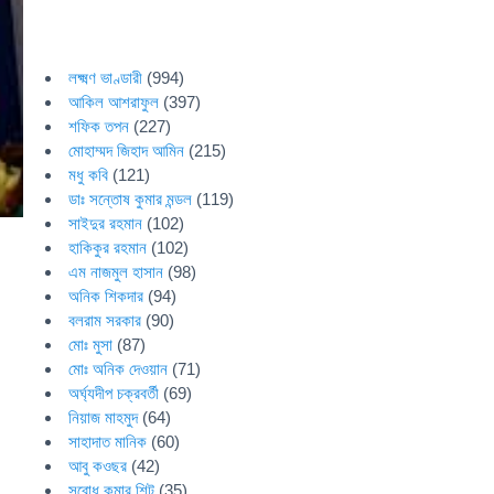
লক্ষ্মণ ভাণ্ডারী
(994)
আকিল আশরাফুল
(397)
শফিক তপন
(227)
মোহাম্মদ জিহাদ আমিন
(215)
মধু কবি
(121)
ডাঃ সন্তোষ কুমার মন্ডল
(119)
সাইদুর রহমান
(102)
হাকিকুর রহমান
(102)
এম নাজমুল হাসান
(98)
অনিক শিকদার
(94)
বলরাম সরকার
(90)
মোঃ মুসা
(87)
মোঃ অনিক দেওয়ান
(71)
অর্ঘ্যদীপ চক্রবর্তী
(69)
নিয়াজ মাহমুদ
(64)
সাহাদাত মানিক
(60)
আবু কওছর
(42)
সুবোধ কুমার শিট
(35)