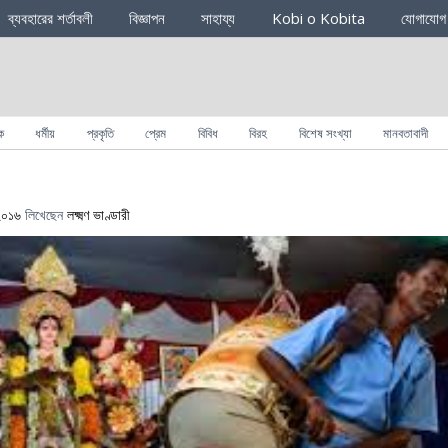
ব্যবহারের শর্তাবলী
বিজ্ঞাপন
সাহায্য
Kobi o Kobita
যোগাযোগ
ক
ধর্মীয়
প্রকৃতি
প্রেম
বিবিধ
বিরহ
বিশেষ সংখ্যা
মানবতাবাদী
 ২০১৬
লিখেছেন
লক্ষ্মণ ভাণ্ডারী