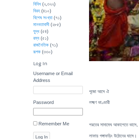
বিবিধ
(২,৩২২)
বিরহ
(৪১০)
বিশেষ সংখ্যা
(৭১)
মানবতাবাদী
(২৮৫)
যুদ্ধ
(৫৪)
রম্য
(৫১)
রাজনৈতিক
(৭১)
রূপক
(৩৩০)
Log In
Username or Email
Address
­­­­­পূজো আসে ঐ
Password
লক্ষ্মণ ভাণ্ডারী
Remember Me
শরতের সাদামেঘ আকাশেতে ভাসে,
লাফায় গঙ্গাফড়িং উঠোনের ঘাসে।
Log In