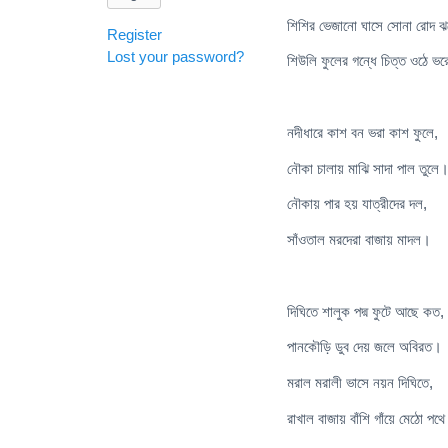
শিশির ভেজানো ঘাসে সোনা রোদ ঝ
Register
Lost your password?
শিউলি ফুলের গন্ধে চিত্ত ওঠে ভ
নদীধারে কাশ বন ভরা কাশ ফুলে,
নৌকা চালায় মাঝি সাদা পাল তুলে
নৌকায় পার হয় যাত্রীদের দল,
সাঁওতাল মরদেরা বাজায় মাদল।
দিঘিতে শালুক পদ্ম ফুটে আছে কত,
পানকৌড়ি ডুব দেয় জলে অবিরত।
মরাল মরালী ভাসে নয়ন দিঘিতে,
রাখাল বাজায় বাঁশি গাঁয়ে মেঠো পথ