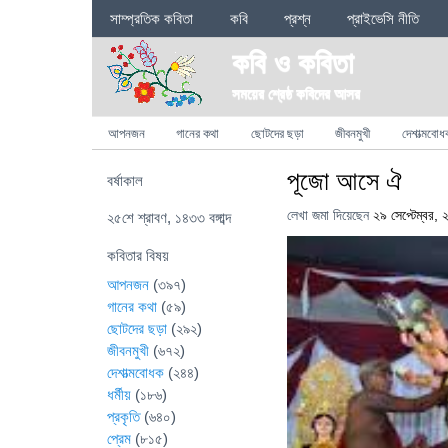
Sections
সাম্প্রতিক কবিতা
কবি
প্রশ্ন
প্রাইভেসি নীতি
কবি ও কবিতা
সময়ের শ্রেষ্ঠ কবিদের আসর
Categories
আপনজন
গানের কথা
ছোটদের ছড়া
জীবনমুখী
দেশাত্মবোধ
পূজো আসে ঐ
বর্ষাকাল
লেখা জমা দিয়েছেন
২৯ সেপ্টেম্বর,
২৫শে শ্রাবণ, ১৪৩৩ বঙ্গাব্দ
কবিতার বিষয়
আপনজন
(৩৯৭)
গানের কথা
(৫৯)
ছোটদের ছড়া
(২৯২)
জীবনমুখী
(৬৭২)
দেশাত্মবোধক
(২৪৪)
ধর্মীয়
(১৮৬)
প্রকৃতি
(৬৪০)
প্রেম
(৮১৫)