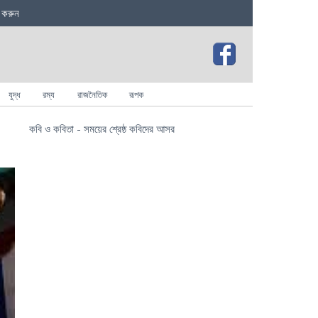
 করুন
যুদ্ধ
রম্য
রাজনৈতিক
রূপক
কবি ও কবিতা - সময়ের শ্রেষ্ঠ কবিদের আসর