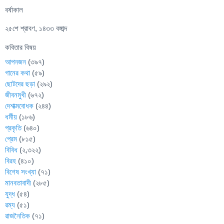
বর্ষাকাল
২৫শে শ্রাবণ, ১৪৩৩ বঙ্গাব্দ
কবিতার বিষয়
আপনজন
(৩৯৭)
গানের কথা
(৫৯)
ছোটদের ছড়া
(২৯২)
জীবনমুখী
(৬৭২)
দেশাত্মবোধক
(২৪৪)
ধর্মীয়
(১৮৬)
প্রকৃতি
(৬৪০)
প্রেম
(৮১৫)
বিবিধ
(২,৩২২)
বিরহ
(৪১০)
বিশেষ সংখ্যা
(৭১)
মানবতাবাদী
(২৮৫)
যুদ্ধ
(৫৪)
রম্য
(৫১)
রাজনৈতিক
(৭১)