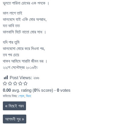
ভুলতে পারিনা চোখের এক পলকে ।
ভাল লাগে তাই
ভালবেসে যাই একি মোর অপরাধ,
যত ভাবি তত
ভালবাসি মিটে নাতো মোর সাধ ।
যদি পার তুমি
ভালবেসো মোরে করে দিওনা পর,
তব পথ চেয়ে
থাকব আমিযে সারাটা জীবন ভর ।
২২শে সেপ্টেম্বর ২০১৬ইং
Post Views:
২৬৬
0.00
avg. rating (
0
% score) -
0
votes
কবিতার বিষয়:
প্রেম
,
বিরহ
«
মিছেই গরব
আগমনী সুর
»