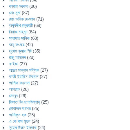
বলরাম সরকার
(90)
মোঃ মুসা
(87)
মোঃ অনিক দেওয়ান
(71)
অর্ঘ্যদীপ চক্রবর্তী
(69)
নিয়াজ মাহমুদ
(64)
সাহাদাত মানিক
(60)
আবু কওছর
(42)
সুবোধ কুমার শিট
(35)
রাজু আহমেদ
(29)
ফাইজা
(27)
আব্দুল মান্নান মল্লিক
(27)
কাজী ইয়াছিন ইকবাল
(27)
আশিক ফয়সাল
(27)
আশরাফ
(26)
মেহবুব
(26)
রিফাত বিন ছানাউল্লাহ্
(25)
মোহাম্মদ কাশেম
(25)
আসিফুল হক
(25)
এ কে দাস মৃদুল
(24)
সুহেল ইবনে ইসহাক
(24)