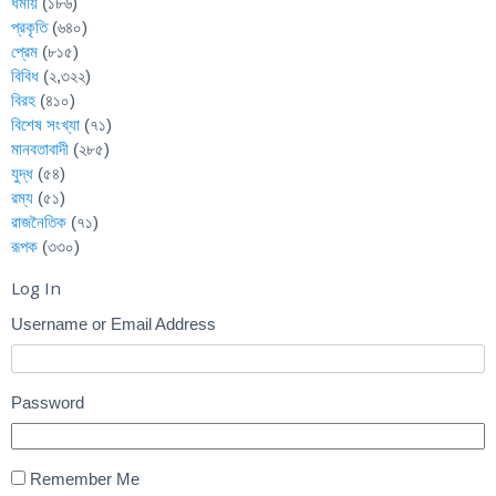
ধর্মীয়
(১৮৬)
প্রকৃতি
(৬৪০)
প্রেম
(৮১৫)
বিবিধ
(২,৩২২)
বিরহ
(৪১০)
বিশেষ সংখ্যা
(৭১)
মানবতাবাদী
(২৮৫)
যুদ্ধ
(৫৪)
রম্য
(৫১)
রাজনৈতিক
(৭১)
রূপক
(৩৩০)
Log In
Username or Email Address
Password
Remember Me