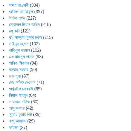
লক্ষ্মণ ভাণ্ডারী
(994)
আকিল আশরাফুল
(397)
শফিক তপন
(227)
মোহাম্মদ জিহাদ আমিন
(215)
মধু কবি
(121)
ডাঃ সন্তোষ কুমার মন্ডল
(119)
সাইদুর রহমান
(102)
হাকিকুর রহমান
(102)
এম নাজমুল হাসান
(98)
অনিক শিকদার
(94)
বলরাম সরকার
(90)
মোঃ মুসা
(87)
মোঃ অনিক দেওয়ান
(71)
অর্ঘ্যদীপ চক্রবর্তী
(69)
নিয়াজ মাহমুদ
(64)
সাহাদাত মানিক
(60)
আবু কওছর
(42)
সুবোধ কুমার শিট
(35)
রাজু আহমেদ
(29)
ফাইজা
(27)