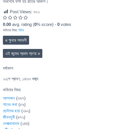
অবশেষে ফর্সা হয় রাতের আকাশ।
Post Views:
৩০১
0.00
avg. rating (
0
% score) -
0
votes
কবিতার বিষয়:
বিবিধ
«
ক্ষুধার পদাবলী
এই জন্মের প্রথম প্রণয়
»
বর্ষাকাল
২২শে শ্রাবণ, ১৪৩৩ বঙ্গাব্দ
কবিতার বিষয়
আপনজন
(৩৯৭)
গানের কথা
(৫৯)
ছোটদের ছড়া
(২৯২)
জীবনমুখী
(৬৭২)
দেশাত্মবোধক
(২৪৪)