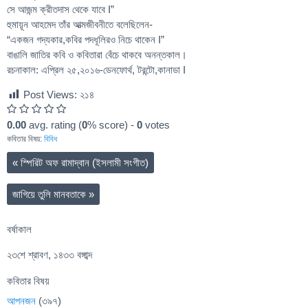
সে আজন্ম ক্রীতদাস থেকে যাবে I”
হুমায়ূন আহমেদ তাঁর আত্মজীবনীতে বলেছিলেন-
“একজন গদ্যকার,কবির পদধূলিরও নিচে থাকেন I”
বাঙালি জাতির কবি ও কবিতারা বেঁচে থাকবে অনন্তকাল।
রচনাকাল: এপ্রিল ২৫,২০১৬-ডেনফোর্থ, টরন্টো,কানাডা I
Post Views:
২১৪
0.00
avg. rating (
0
% score) -
0
votes
কবিতার বিষয়:
বিবিধ
«
স্পিরিট অফ রামাদ্বান (ইসলামী সংগীত)
জাগিয়ে তুলি মানবতাকে
»
বর্ষাকাল
২৩শে শ্রাবণ, ১৪৩৩ বঙ্গাব্দ
কবিতার বিষয়
আপনজন
(৩৯৭)