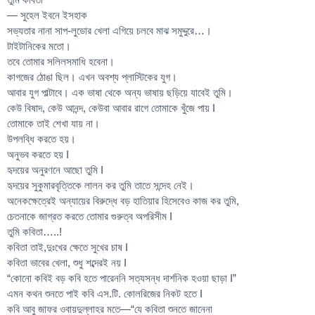
— সুহেল ইবনে ইসহাক
সভ্যতার নানা সাপ-লুডোর খেলা এগিয়ে চলবে মাঝ সমুদ্দুরে…।
টাইটানিকের মতো।
তবে তোমার সলিলসমাধি হবেনা।
কাগজের ঠোঙা ছিল। এখন অবশ্য প্লাস্টিকের যুগ।
আবার যুগ পাল্টাবে। এক ভাষা থেকে অন্য ভাষায় ছড়িয়ে যাবেই তুমি।
কেউ বিষাদ, কেউ আনন্দ, কেউবা আবার রাগে তোমাকে খুঁজে পায় I
তোমাকে তাই শেখা যায় না।
উপলব্ধি করতে হয়।
অনুভব করতে হয় I
হৃদয়ের অনুরণনে আছো তুমি I
হৃদয়ের সুকুমারবৃত্তিকে লালন কর তুমি তাতে সন্দেহ নেই।
অনেকক্ষেত্রেই অন্যায়ের বিরুদ্ধে বড় হাতিয়ার হিসেবেও কাজ কর তুমি,
চেতনাকে জাগ্রত করতে তোমার গুরুত্ব অপরিসীম I
তুমি কবিতা…..!
কবিতা তাই,দুঃখের ক্ষেতে সুখের চাষ I
কবিতা ভাবের খেলা, শুধু শব্দেরই নয় I
“কোনো কবিই বড় কবি হতে পারেননি সত্যসন্ধ দার্শনিক হওয়া ছাড়া I”
এমন কথন শুনতে পাই কবি এস.টি. কোলরিজের নিকট হতে I
কবি আবু জাফর ওবায়দুল্লাহর মতে—“যে কবিতা শুনতে জানেনা