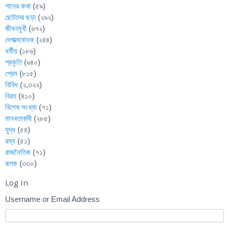
গানের কথা
(৫৯)
ছোটদের ছড়া
(২৯২)
জীবনমুখী
(৬৭২)
দেশাত্মবোধক
(২৪৪)
ধর্মীয়
(১৮৬)
প্রকৃতি
(৬৪০)
প্রেম
(৮১৫)
বিবিধ
(২,৩২২)
বিরহ
(৪১০)
বিশেষ সংখ্যা
(৭১)
মানবতাবাদী
(২৮৫)
যুদ্ধ
(৫৪)
রম্য
(৫১)
রাজনৈতিক
(৭১)
রূপক
(৩৩০)
Log In
Username or Email Address