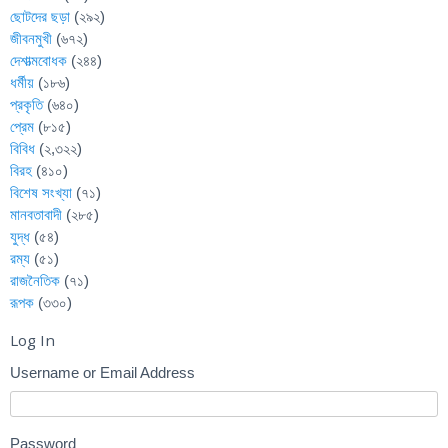
ছোটদের ছড়া
(২৯২)
জীবনমুখী
(৬৭২)
দেশাত্মবোধক
(২৪৪)
ধর্মীয়
(১৮৬)
প্রকৃতি
(৬৪০)
প্রেম
(৮১৫)
বিবিধ
(২,৩২২)
বিরহ
(৪১০)
বিশেষ সংখ্যা
(৭১)
মানবতাবাদী
(২৮৫)
যুদ্ধ
(৫৪)
রম্য
(৫১)
রাজনৈতিক
(৭১)
রূপক
(৩৩০)
Log In
Username or Email Address
Password