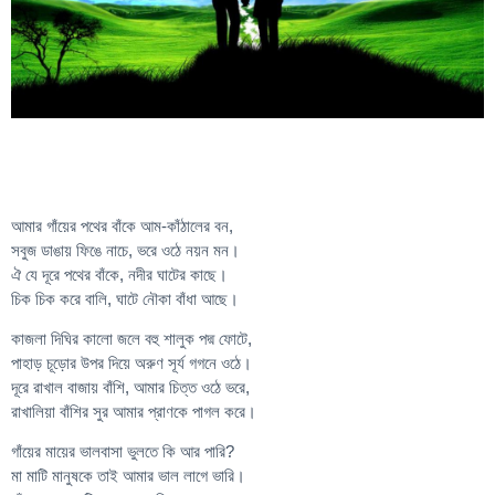
আমার গাঁয়ের পথের বাঁকে আম-কাঁঠালের বন,
সবুজ ডাঙায় ফিঙে নাচে, ভরে ওঠে নয়ন মন।
ঐ যে দূরে পথের বাঁকে, নদীর ঘাটের কাছে।
চিক চিক করে বালি, ঘাটে নৌকা বাঁধা আছে।
কাজলা দিঘির কালো জলে বহু শালুক পদ্ম ফোটে,
পাহাড় চূড়োর উপর দিয়ে অরুণ সূর্য গগনে ওঠে।
দূরে রাখাল বাজায় বাঁশি, আমার চিত্ত ওঠে ভরে,
রাখালিয়া বাঁশির সুর আমার প্রাণকে পাগল করে।
গাঁয়ের মায়ের ভালবাসা ভুলতে কি আর পারি?
মা মাটি মানুষকে তাই আমার ভাল লাগে ভারি।