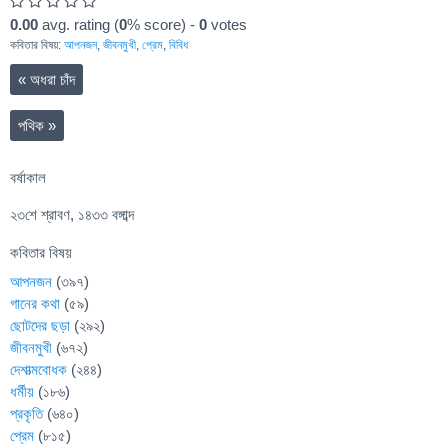
0.00
avg. rating (
0
% score) -
0
votes
কবিতার বিষয়:
আপনজন
,
জীবনমুখী
,
প্রেম
,
বিবিধ
«
অধরা চাঁদ
পথিক
»
বর্ষাকাল
২৩শে শ্রাবণ, ১৪৩৩ বঙ্গাব্দ
কবিতার বিষয়
আপনজন
(৩৯৭)
গানের কথা
(৫৯)
ছোটদের ছড়া
(২৯২)
জীবনমুখী
(৬৭২)
দেশাত্মবোধক
(২৪৪)
ধর্মীয়
(১৮৬)
প্রকৃতি
(৬৪০)
প্রেম
(৮১৫)