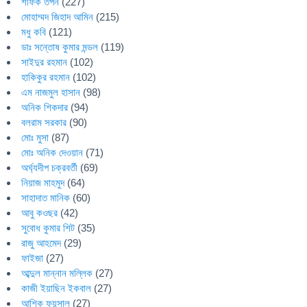
শফিক তপন
(227)
মোহাম্মদ জিহাদ আমিন
(215)
মধু কবি
(121)
ডাঃ সন্তোষ কুমার মন্ডল
(119)
সাইদুর রহমান
(102)
হাকিকুর রহমান
(102)
এম নাজমুল হাসান
(98)
অনিক শিকদার
(94)
বলরাম সরকার
(90)
মোঃ মুসা
(87)
মোঃ অনিক দেওয়ান
(71)
অর্ঘ্যদীপ চক্রবর্তী
(69)
নিয়াজ মাহমুদ
(64)
সাহাদাত মানিক
(60)
আবু কওছর
(42)
সুবোধ কুমার শিট
(35)
রাজু আহমেদ
(29)
ফাইজা
(27)
আব্দুল মান্নান মল্লিক
(27)
কাজী ইয়াছিন ইকবাল
(27)
আশিক ফয়সাল
(27)