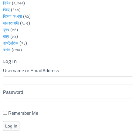
বিবিধ
(২,৩২২)
বিরহ
(৪১০)
বিশেষ সংখ্যা
(৭১)
মানবতাবাদী
(২৮৫)
যুদ্ধ
(৫৪)
রম্য
(৫১)
রাজনৈতিক
(৭১)
রূপক
(৩৩০)
Log In
Username or Email Address
Password
Remember Me
Log In