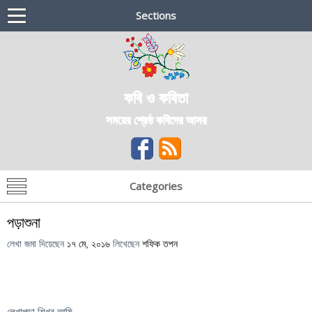
Sections
কবি ও কবিতা
সময়ের শ্রেষ্ঠ কবিদের আসর
Categories
পড়াশুনা
লেখা জমা দিয়েছেন
১৭ মে, ২০১৬
লিখেছেন
শফিক তপন
লেখাপড়া শিখব আমি