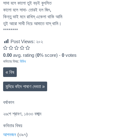
সাদা বলে কালো তুই বড়ই কুৎসিত
কালো বলে সাদা- তোরই হল জিৎ,
কিন্তু ভাই মনে রাখিস্ একেলা থাকি আমি
তুই আরো সাথী নিয়ে আমাতে যাস্ থামি।
********
Post Views:
২০২
0.00
avg. rating (
0
% score) -
0
votes
কবিতার বিষয়:
বিবিধ
«
বিষ
মন্দিরে কাঁদে পাষাণ দেবতা
»
বর্ষাকাল
২৬শে শ্রাবণ, ১৪৩৩ বঙ্গাব্দ
কবিতার বিষয়
আপনজন
(৩৯৭)