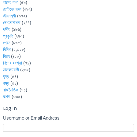
গানের কথা
(৫৯)
ছোটদের ছড়া
(২৯২)
জীবনমুখী
(৬৭২)
দেশাত্মবোধক
(২৪৪)
ধর্মীয়
(১৮৬)
প্রকৃতি
(৬৪০)
প্রেম
(৮১৫)
বিবিধ
(২,৩২৮)
বিরহ
(৪১০)
বিশেষ সংখ্যা
(৭১)
মানবতাবাদী
(২৮৫)
যুদ্ধ
(৫৪)
রম্য
(৫১)
রাজনৈতিক
(৭১)
রূপক
(৩৩০)
Log In
Username or Email Address