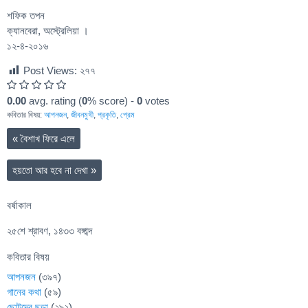
শফিক তপন
ক্যানবেরা, অস্ট্রেলিয়া ।
১২-৪-২০১৬
Post Views:
২৭৭
0.00
avg. rating (
0
% score) -
0
votes
কবিতার বিষয়:
আপনজন
,
জীবনমুখী
,
প্রকৃতি
,
প্রেম
«
বৈশাখ ফিরে এলে
হয়তো আর হবে না দেখা
»
বর্ষাকাল
২৫শে শ্রাবণ, ১৪৩৩ বঙ্গাব্দ
কবিতার বিষয়
আপনজন
(৩৯৭)
গানের কথা
(৫৯)
ছোটদের ছড়া
(২৯২)