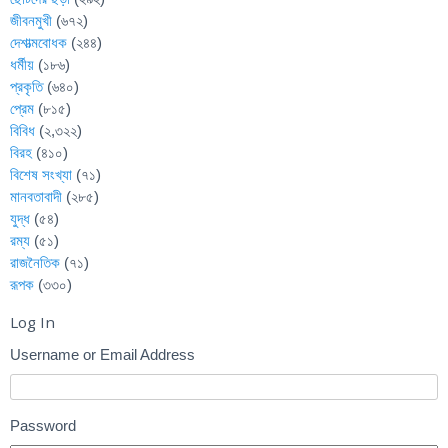
জীবনমুখী
(৬৭২)
দেশাত্মবোধক
(২৪৪)
ধর্মীয়
(১৮৬)
প্রকৃতি
(৬৪০)
প্রেম
(৮১৫)
বিবিধ
(২,৩২২)
বিরহ
(৪১০)
বিশেষ সংখ্যা
(৭১)
মানবতাবাদী
(২৮৫)
যুদ্ধ
(৫৪)
রম্য
(৫১)
রাজনৈতিক
(৭১)
রূপক
(৩৩০)
Log In
Username or Email Address
Password