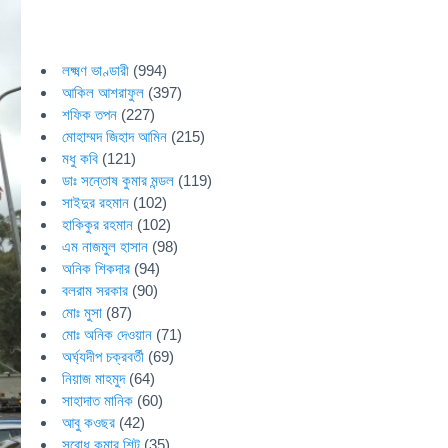
লক্ষ্মণ ভাণ্ডারী
(994)
আকিল আশরাফুল
(397)
শফিক তপন
(227)
মোহাম্মদ জিহাদ আমিন
(215)
মধু কবি
(121)
ডাঃ সন্তোষ কুমার মন্ডল
(119)
সাইদুর রহমান
(102)
হাকিকুর রহমান
(102)
এম নাজমুল হাসান
(98)
অনিক শিকদার
(94)
বলরাম সরকার
(90)
মোঃ মুসা
(87)
মোঃ অনিক দেওয়ান
(71)
অর্ঘ্যদীপ চক্রবর্তী
(69)
নিয়াজ মাহমুদ
(64)
সাহাদাত মানিক
(60)
আবু কওছর
(42)
সুবোধ কুমার শিট
(35)