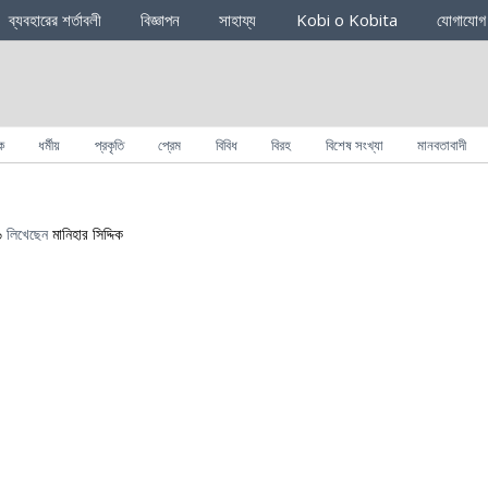
ব্যবহারের শর্তাবলী
বিজ্ঞাপন
সাহায্য
Kobi o Kobita
যোগাযোগ
ক
ধর্মীয়
প্রকৃতি
প্রেম
বিবিধ
বিরহ
বিশেষ সংখ্যা
মানবতাবাদী
৬
লিখেছেন
মানিহার সিদ্দিক