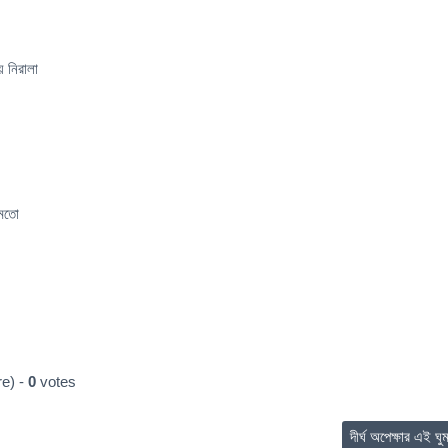
য় নিরালা
 মতো
e) -
0
votes
দীর্ঘ অপেক্ষার এই ঘ