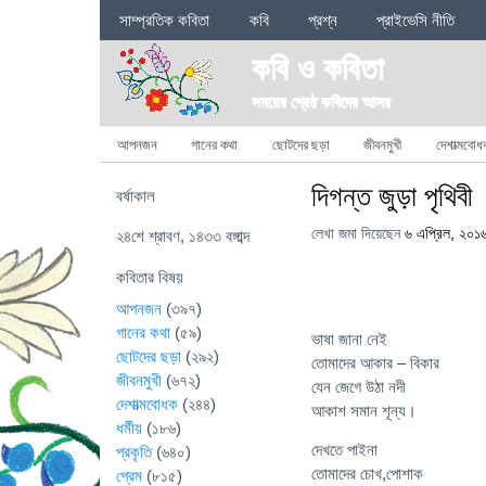
Sections
সাম্প্রতিক কবিতা
কবি
প্রশ্ন
প্রাইভেসি নীতি
কবি ও কবিতা
সময়ের শ্রেষ্ঠ কবিদের আসর
Categories
আপনজন
গানের কথা
ছোটদের ছড়া
জীবনমুখী
দেশাত্মবোধ
দিগন্ত জুড়া পৃথিবী
বর্ষাকাল
লেখা জমা দিয়েছেন
৬ এপ্রিল, ২০১
২৪শে শ্রাবণ, ১৪৩৩ বঙ্গাব্দ
কবিতার বিষয়
আপনজন
(৩৯৭)
গানের কথা
(৫৯)
ভাষা জানা নেই
ছোটদের ছড়া
(২৯২)
তোমাদের আকার – বিকার
জীবনমুখী
(৬৭২)
যেন জেগে উঠা নদী
দেশাত্মবোধক
(২৪৪)
আকাশ সমান শূন্য।
ধর্মীয়
(১৮৬)
দেখতে পাইনা
প্রকৃতি
(৬৪০)
তোমাদের চোখ,পোশাক
প্রেম
(৮১৫)