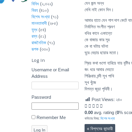
যেন জন্ম অন্ধ
বিবিধ
(২,৩২২)
দেখি নাই কোন দিন।
বিরহ
(৪১০)
বিশেষ সংখ্যা
(৭১)
আমার হাতে যেন পাপ দাগ কেটে যা
মানবতাবাদী
(২৮৫)
নির্বাসিত সংগীত শ্রবণ
যুদ্ধ
(৫৪)
বধির কানে একান্তে
রম্য
(৫১)
কে বাজায় কার সুর
রাজনৈতিক
(৭১)
কে বা ঘটায় ঘটনা
রূপক
(৩৩০)
ঘুরে বেড়ায় ছায়ার মতো।
Log In
প্রিয় কথা গুলো হারিয়ে যায় বৃষ্টির
জং ধরে আবার দেহতে
Username or Email
পিঞ্জিরায় বন্দী সুখ পাখি
Address
সুখ খুঁজে
দিগন্ত জুড়া পৃথিবী।
Password
Post Views:
২৪০
0.00
avg. rating (
0
% scor
Remember Me
কবিতার বিষয়:
বিশেষ সংখ্যা
«
বিপ্লবের কান্ডারী
Log In