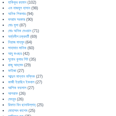
হাকিকুর রহমান
(102)
এম নাজমুল হাসান
(98)
অনিক শিকদার
(94)
বলরাম সরকার
(90)
মোঃ মুসা
(87)
মোঃ অনিক দেওয়ান
(71)
অর্ঘ্যদীপ চক্রবর্তী
(69)
নিয়াজ মাহমুদ
(64)
সাহাদাত মানিক
(60)
আবু কওছর
(42)
সুবোধ কুমার শিট
(35)
রাজু আহমেদ
(29)
ফাইজা
(27)
আব্দুল মান্নান মল্লিক
(27)
কাজী ইয়াছিন ইকবাল
(27)
আশিক ফয়সাল
(27)
আশরাফ
(26)
মেহবুব
(26)
রিফাত বিন ছানাউল্লাহ্
(25)
মোহাম্মদ কাশেম
(25)