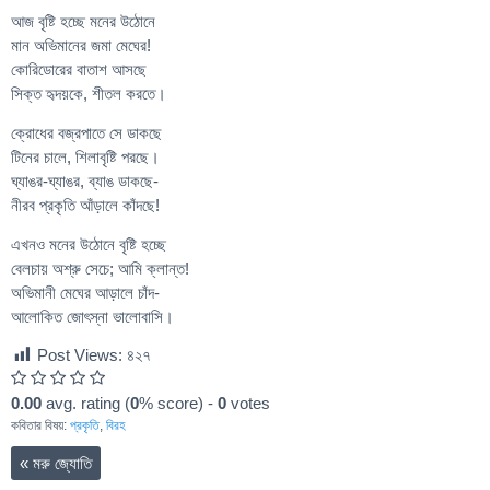
আজ বৃষ্টি হচ্ছে মনের উঠোনে
মান অভিমানের জমা মেঘের!
কোরিডোরের বাতাশ আসছে
সিক্ত হৃদয়কে, শীতল করতে।
ক্রোধের বজ্রপাতে সে ডাকছে
টিনের চালে, শিলাবৃষ্টি পরছে।
ঘ্যাঙর-ঘ্যাঙর, ব্যাঙ ডাকছে-
নীরব প্রকৃতি আঁড়ালে কাঁদছে!
এখনও মনের উঠোনে বৃষ্টি হচ্ছে
বেলচায় অশ্রু সেচে; আমি ক্লান্ত!
অভিমানী মেঘের আড়ালে চাঁদ-
আলোকিত জোৎস্না ভালোবাসি।
Post Views:
৪২৭
0.00
avg. rating (
0
% score) -
0
votes
কবিতার বিষয়:
প্রকৃতি
,
বিরহ
«
মরু জ্যোতি