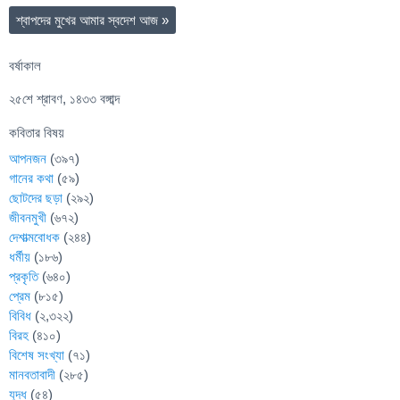
শ্বাপদের মুখের আমার স্বদেশ আজ
»
বর্ষাকাল
২৫শে শ্রাবণ, ১৪৩৩ বঙ্গাব্দ
কবিতার বিষয়
আপনজন
(৩৯৭)
গানের কথা
(৫৯)
ছোটদের ছড়া
(২৯২)
জীবনমুখী
(৬৭২)
দেশাত্মবোধক
(২৪৪)
ধর্মীয়
(১৮৬)
প্রকৃতি
(৬৪০)
প্রেম
(৮১৫)
বিবিধ
(২,৩২২)
বিরহ
(৪১০)
বিশেষ সংখ্যা
(৭১)
মানবতাবাদী
(২৮৫)
যুদ্ধ
(৫৪)