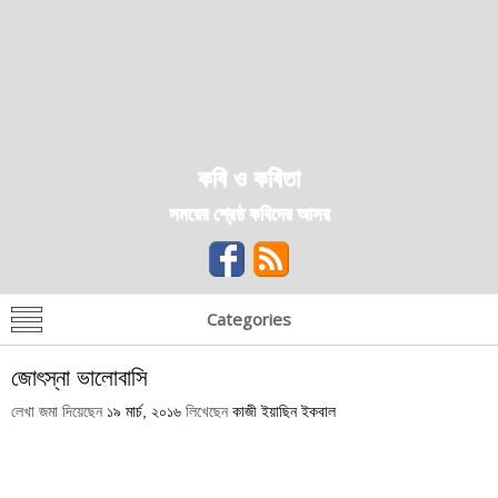
কবি ও কবিতা
সময়ের শ্রেষ্ঠ কবিদের আসর
Categories
জোৎস্না ভালোবাসি
লেখা জমা দিয়েছেন
১৯ মার্চ, ২০১৬
লিখেছেন
কাজী ইয়াছিন ইকবাল