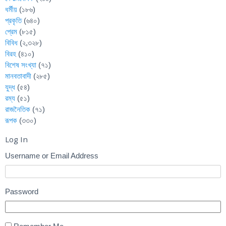
ধর্মীয়
(১৮৬)
প্রকৃতি
(৬৪০)
প্রেম
(৮১৫)
বিবিধ
(২,৩২৮)
বিরহ
(৪১০)
বিশেষ সংখ্যা
(৭১)
মানবতাবাদী
(২৮৫)
যুদ্ধ
(৫৪)
রম্য
(৫১)
রাজনৈতিক
(৭১)
রূপক
(৩৩০)
Log In
Username or Email Address
Password