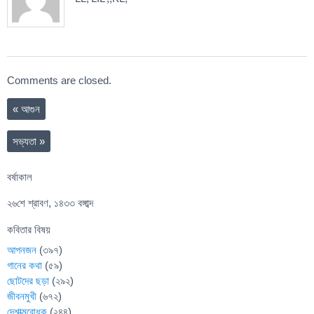
Comments are closed.
«
আগুন
সভ্যতা
»
বর্ষাকাল
২৬শে শ্রাবণ, ১৪৩৩ বঙ্গাব্দ
কবিতার বিষয়
আপনজন
(৩৯৭)
গানের কথা
(৫৯)
ছোটদের ছড়া
(২৯২)
জীবনমুখী
(৬৭২)
দেশাত্মবোধক
(২৪৪)