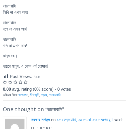
ভালোবাসি
লিখি না এখন আর!
ভালোবাসি
বলে না এখন আর!
ভালোবাসি
বলি না এখন আর!
মানুষ কে।
হায়রে মানুষ, এ কোন ধর্ম তোমার!
Post Views:
৭১০
0.00
avg. rating (
0
% score) -
0
votes
কবিতার বিষয়:
আপনজন
,
জীবনমুখী
,
প্রেম
,
মানবতাবাদী
One thought on “
ভালোবাসি
”
সরকার সদানন্দ
on
১৫ ফেব্রুয়ারি, ২০১৬ at ২:৫৮ অপরাহ্ণ
said:
LL;’LIL’;,KL;