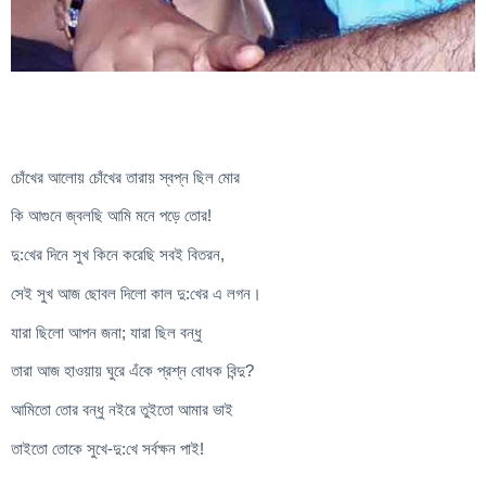
চোঁখের আলোয় চোঁখের তারায় স্বপ্ন ছিল মোর
কি আগুনে জ্বলছি আমি মনে পড়ে তোর!
দু:খের দিনে সুখ কিনে করেছি সবই বিতরন,
সেই সুখ আজ ছোবল দিলো কাল দু:খের এ লগন।
যারা ছিলো আপন জনা; যারা ছিল বন্ধু
তারা আজ হাওয়ায় ঘুরে এঁকে প্রশ্ন বোধক বিন্দু?
আমিতো তোর বন্ধু নইরে তুইতো আমার ভাই
তাইতো তোকে সুখে-দু:খে সর্বক্ষন পাই!