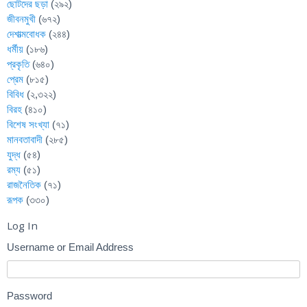
ছোটদের ছড়া
(২৯২)
জীবনমুখী
(৬৭২)
দেশাত্মবোধক
(২৪৪)
ধর্মীয়
(১৮৬)
প্রকৃতি
(৬৪০)
প্রেম
(৮১৫)
বিবিধ
(২,৩২২)
বিরহ
(৪১০)
বিশেষ সংখ্যা
(৭১)
মানবতাবাদী
(২৮৫)
যুদ্ধ
(৫৪)
রম্য
(৫১)
রাজনৈতিক
(৭১)
রূপক
(৩৩০)
Log In
Username or Email Address
Password