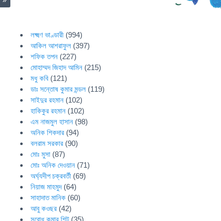
লক্ষ্মণ ভাণ্ডারী
(994)
আকিল আশরাফুল
(397)
শফিক তপন
(227)
মোহাম্মদ জিহাদ আমিন
(215)
মধু কবি
(121)
ডাঃ সন্তোষ কুমার মন্ডল
(119)
সাইদুর রহমান
(102)
হাকিকুর রহমান
(102)
এম নাজমুল হাসান
(98)
অনিক শিকদার
(94)
বলরাম সরকার
(90)
মোঃ মুসা
(87)
মোঃ অনিক দেওয়ান
(71)
অর্ঘ্যদীপ চক্রবর্তী
(69)
নিয়াজ মাহমুদ
(64)
সাহাদাত মানিক
(60)
আবু কওছর
(42)
সুবোধ কুমার শিট
(35)