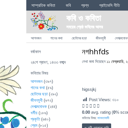
Sections
সাম্প্রতিক কবিতা
কবি
প্রশ্ন
প্রাইভেসি নীতি
কবি ও কবিতা
সময়ের শ্রেষ্ঠ কবিদের আসর
Categories
আপনজন
গানের কথা
ছোটদের ছড়া
জীবনমুখী
দেশাত্মবোধ
নগhhfds
বর্ষাকাল
লেখা জমা দিয়েছেন
১১ ফেব্রুয়ারি,
২৪শে শ্রাবণ, ১৪৩৩ বঙ্গাব্দ
কবিতার বিষয়
আপনজন
(৩৯৭)
গানের কথা
(৫৯)
higssjkj
ছোটদের ছড়া
(২৯২)
Post Views:
৩১০
জীবনমুখী
(৬৭২)
দেশাত্মবোধক
(২৪৪)
0.00
avg. rating (
0
% scor
ধর্মীয়
(১৮৬)
কবিতার বিষয়:
মানবতাবাদী
প্রকৃতি
(৬৪০)
প্রেম
(৮১৫)
«
নদী আকাশ তুমি