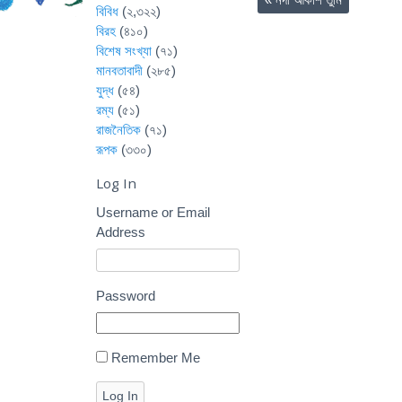
বিবিধ
(২,৩২২)
বিরহ
(৪১০)
বিশেষ সংখ্যা
(৭১)
মানবতাবাদী
(২৮৫)
যুদ্ধ
(৫৪)
রম্য
(৫১)
রাজনৈতিক
(৭১)
রূপক
(৩৩০)
Log In
Username or Email
Address
Password
Remember Me
Log In