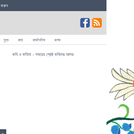
 করুন
যুদ্ধ
রম্য
রাজনৈতিক
রূপক
কবি ও কবিতা - সময়ের শ্রেষ্ঠ কবিদের আসর
া
»