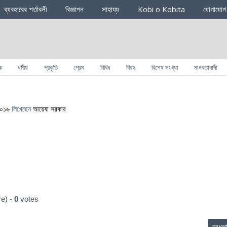
ব্যবহারের শর্তাবলী
বিজ্ঞাপন
সাহায্য
Kobi o Kobita
যোগাযোগ
ক
ধর্মীয়
প্রকৃতি
প্রেম
বিবিধ
বিরহ
বিশেষ সংখ্যা
মানবতাবাদী
 ২০১৬
লিখেছেন
আয়েষা সরকার
e) -
0
votes
বন্ধুত