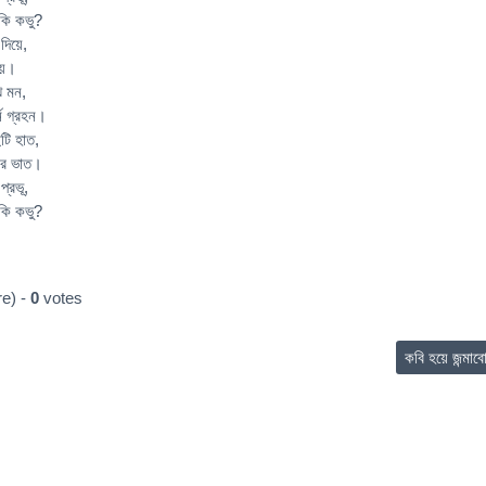
 কি কভু?
িয়ে,
য়ে।
ঝ মন,
ন গ্রহন।
ুটি হাত,
বার ভাত।
্রভূ,
 কি কভু?
e) -
0
votes
কবি হয়ে জন্মাব