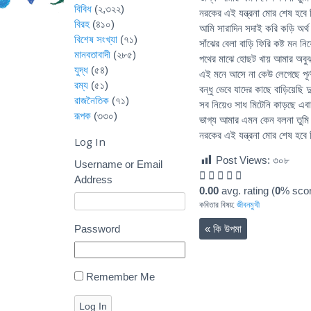
বিবিধ
(২,৩২২)
নরকের এই যন্ত্রনা মোর শেষ হবে
বিরহ
(৪১০)
আমি সারাদিন সদাই করি কড়ি অর্থ দ
বিশেষ সংখ্যা
(৭১)
সাঁঝের বেলা বাড়ি ফিরি কষ্ট মন নি
মানবতাবাদী
(২৮৫)
পথের মাঝে হোছট খায় আমার অবু
যুদ্ধ
(৫৪)
এই মনে আসে না কেউ লেগেছে পূর্
রম্য
(৫১)
বন্ধু ভেবে যাদের কাছে বাড়িয়েছি দ
রাজনৈতিক
(৭১)
সব নিয়েও সাধ মিটেনি কাড়ছে এ
রূপক
(৩৩০)
ভাগ্য আমার এমন কেন বলনা তুমি প
নরকের এই যন্ত্রনা মোর শেষ হবে
Log In
Post Views:
৩০৮
Username or Email
Address
0.00
avg. rating (
0
% scor
কবিতার বিষয়:
জীবনমুখী
Password
«
কি উপমা
Remember Me
Log In