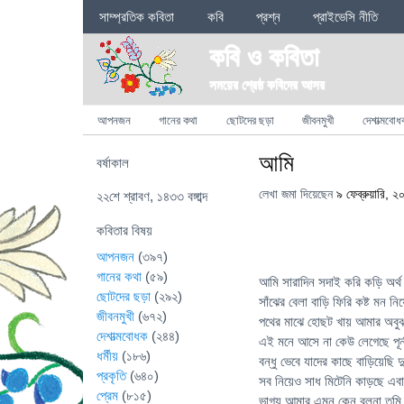
Sections
সাম্প্রতিক কবিতা
কবি
প্রশ্ন
প্রাইভেসি নীতি
কবি ও কবিতা
সময়ের শ্রেষ্ঠ কবিদের আসর
Categories
আপনজন
গানের কথা
ছোটদের ছড়া
জীবনমুখী
দেশাত্মবোধ
আমি
বর্ষাকাল
লেখা জমা দিয়েছেন
৯ ফেব্রুয়ারি, ২
২২শে শ্রাবণ, ১৪৩৩ বঙ্গাব্দ
কবিতার বিষয়
আপনজন
(৩৯৭)
গানের কথা
(৫৯)
আমি সারাদিন সদাই করি কড়ি অর্থ দ
ছোটদের ছড়া
(২৯২)
সাঁঝের বেলা বাড়ি ফিরি কষ্ট মন নি
জীবনমুখী
(৬৭২)
পথের মাঝে হোছট খায় আমার অবু
দেশাত্মবোধক
(২৪৪)
এই মনে আসে না কেউ লেগেছে পূর্
ধর্মীয়
(১৮৬)
বন্ধু ভেবে যাদের কাছে বাড়িয়েছি দ
প্রকৃতি
(৬৪০)
সব নিয়েও সাধ মিটেনি কাড়ছে এ
প্রেম
(৮১৫)
ভাগ্য আমার এমন কেন বলনা তুমি প