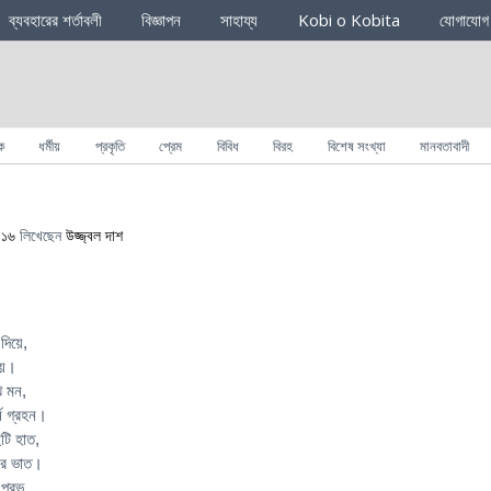
ব্যবহারের শর্তাবলী
বিজ্ঞাপন
সাহায্য
Kobi o Kobita
যোগাযোগ
ক
ধর্মীয়
প্রকৃতি
প্রেম
বিবিধ
বিরহ
বিশেষ সংখ্যা
মানবতাবাদী
০১৬
লিখেছেন
উজ্জ্বল দাশ
িয়ে,
য়ে।
ঝ মন,
ন গ্রহন।
ুটি হাত,
বার ভাত।
্রভূ,