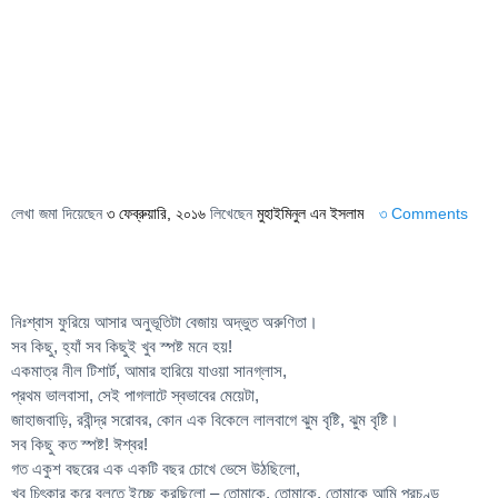
লেখা জমা দিয়েছেন
৩ ফেব্রুয়ারি, ২০১৬
লিখেছেন
মুহাইমিনুল এন ইসলাম
৩ Comments
নিঃশ্বাস ফুরিয়ে আসার অনুভূতিটা বেজায় অদ্ভুত অরুণিতা।
সব কিছু, হ্যাঁ সব কিছুই খুব স্পষ্ট মনে হয়!
একমাত্র নীল টিশার্ট, আমার হারিয়ে যাওয়া সানগ্লাস,
প্রথম ভালবাসা, সেই পাগলাটে স্বভাবের মেয়েটা,
জাহাজবাড়ি, রবীন্দ্র সরোবর, কোন এক বিকেলে লালবাগে ঝুম বৃষ্টি, ঝুম বৃষ্টি।
সব কিছু কত স্পষ্ট! ঈশ্বর!
গত একুশ বছরের এক একটি বছর চোখে ভেসে উঠছিলো,
খুব চিৎকার করে বলতে ইচ্ছে করছিলো – তোমাকে, তোমাকে, তোমাকে আমি প্রচণ্ড