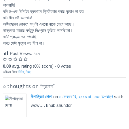
ভালবাসি!
যদি দু-এক মিনিটের ব্যবধানে দ্বিতীয়বার বলার সুযোগ না হয়!
যদি লীন হই অদেখায়!
অক্সিজেনের নোনতা গন্ধটা এখনো নাকে লেগে আছে।
হাস্যকর! আমার সবটুকু নিঃশ্বাস ফুরিয়ে আসছিলো।
আমি প্রচণ্ড ভয় পেয়েছি,
অথচ সেটা মৃত্যুর ভয় ছিল না।
Post Views:
৭১৭
0.00
avg. rating (
0
% score) -
0
votes
কবিতার বিষয়:
বিবিধ
,
বিরহ
৩ thoughts on “
প্রলাপ
”
দীপান্বিতা দোলা
on
৩ ফেব্রুয়ারি, ২০১৬ at ৭:০৬ অপরাহ্ণ
said:
wow…. khub shundor.