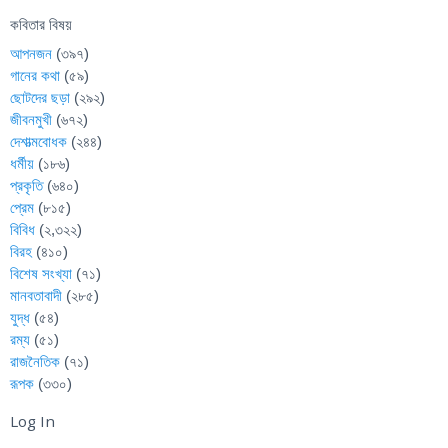
কবিতার বিষয়
আপনজন
(৩৯৭)
গানের কথা
(৫৯)
ছোটদের ছড়া
(২৯২)
জীবনমুখী
(৬৭২)
দেশাত্মবোধক
(২৪৪)
ধর্মীয়
(১৮৬)
প্রকৃতি
(৬৪০)
প্রেম
(৮১৫)
বিবিধ
(২,৩২২)
বিরহ
(৪১০)
বিশেষ সংখ্যা
(৭১)
মানবতাবাদী
(২৮৫)
যুদ্ধ
(৫৪)
রম্য
(৫১)
রাজনৈতিক
(৭১)
রূপক
(৩৩০)
Log In