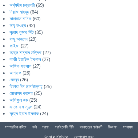
অর্ঘ্যদীপ চক্রবর্তী
(69)
নিয়াজ মাহমুদ
(64)
সাহাদাত মানিক
(60)
আবু কওছর
(42)
সুবোধ কুমার শিট
(35)
রাজু আহমেদ
(29)
ফাইজা
(27)
আব্দুল মান্নান মল্লিক
(27)
কাজী ইয়াছিন ইকবাল
(27)
আশিক ফয়সাল
(27)
আশরাফ
(26)
মেহবুব
(26)
রিফাত বিন ছানাউল্লাহ্
(25)
মোহাম্মদ কাশেম
(25)
আসিফুল হক
(25)
এ কে দাস মৃদুল
(24)
সুহেল ইবনে ইসহাক
(24)
সাম্প্রতিক কবিতা
কবি
প্রশ্ন
প্রাইভেসি নীতি
ব্যবহারের শর্তাবলী
বিজ্ঞাপন
সাহায্য
Kobi o Kobita
যোগাযোগ করুন