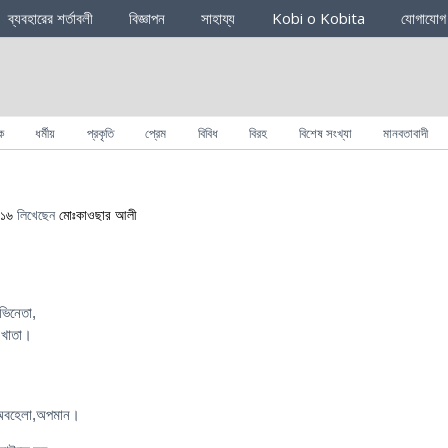
ব্যবহারের শর্তাবলী
বিজ্ঞাপন
সাহায্য
Kobi o Kobita
যোগাযোগ
ক
ধর্মীয়
প্রকৃতি
প্রেম
বিবিধ
বিরহ
বিশেষ সংখ্যা
মানবতাবাদী
০১৬
লিখেছেন
মোঃকাওছার আলী
ভিনেতা,
 খাতা।
অবহেলা,অপমান।