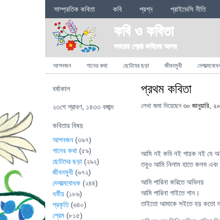
Sections
সাম্প্রতিক কবিতা
কবি
প্রশ্ন
প্রাইভেসি নীতি
কবি ও কবিতা
সময়ের শ্রেষ্ঠ কবিদের আসর
Categories
আপনজন
গানের কথা
ছোটদের ছড়া
জীবনমুখী
দেশাত্মবোধ
প্রথম কবিতা
বর্ষাকাল
লেখা জমা দিয়েছেন
৩০ জানুয়ারি, ২
২৩শে শ্রাবণ, ১৪৩৩ বঙ্গাব্দ
কবিতার বিষয়
আপনজন
(৩৯৭)
গানের কথা
(৫৯)
আমি নই কবি নই গায়ক নই যে অ
ছোটদের ছড়া
(২৯২)
তবুও আমি নিলাম হাতে কলম এবং
জীবনমুখী
(৬৭২)
আমি পারিনা করিতে অভিনয়
দেশাত্মবোধক
(২৪৪)
আমি পারিনা গাইতে গান।
ধর্মীয়
(১৮৬)
তাইতো আমাকে সইতে হয় কতো 
প্রকৃতি
(৬৪০)
প্রেম
(৮১৫)