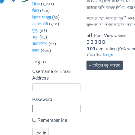
কবি নয় তবু লিখি কবিতা পারিনা মি
বিবিধ
(২,৩২২)
তাইতো আমি অর্ধেক লিখিয়া খাতা 
বিরহ
(৪১০)
বিশেষ সংখ্যা
(৭১)
কতো যে ভূল,কতো যে ত্রুটি আমা
মানবতাবাদী
(২৮৫)
ভূলগুলো না দেখিয়া করিবেন দোয়া
যুদ্ধ
(৫৪)
Post Views:
৩০৮
রম্য
(৫১)
রাজনৈতিক
(৭১)
0.00
avg. rating (
0
% scor
রূপক
(৩৩০)
কবিতার বিষয়:
জীবনমুখী
Log In
«
রাত্রিরা বড় অসহায়
Username or Email
Address
Password
Remember Me
Log In