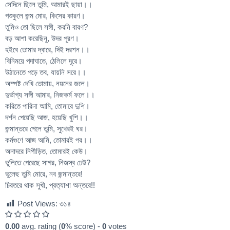
সেদিনে ছিলে তুমি, আমারই ছায়া।।
পশুকুলে জন্ম মোর, কিসের কারণ।
তুমিও তো ছিলে সঙ্গী, করনি বারণ?
বড় আশা করেছিনু, উদর পূরণ।
হইবে তোমার দ্বারে, দিই দরশন।।
বিনিময়ে পদাঘাতে, ঠেলিলে দূরে।
উঠানেতে পড়ে তব, যায়নি সরে।।
অস্পষ্ট দেখি তোমায়, নয়নের জলে।
দুর্ভাগ্য সঙ্গী আমার, নিজকর্ম ফলে।।
করিতে পারিনা আমি, তোমারে দুশি।
দর্শন পেয়েছি আজ, হয়েছি খুশি।।
জন্মান্তরে পেলে তুমি, সুখেরই ঘর।
কর্মগুণে আজ আমি, তোমারই পর।।
অনাদরে নিপীড়িত, তোমারই কেউ।
ভুলিতে পেরেছে সাগর, নিজস্ব ঢেউ?
ভুলেছ তুমি মোরে, নব জন্মান্তরে!
চিরতরে থাক সুখী, প্রত্যাশা অন্তরে!!
Post Views:
৩১৪
0.00
avg. rating (
0
% score) -
0
votes