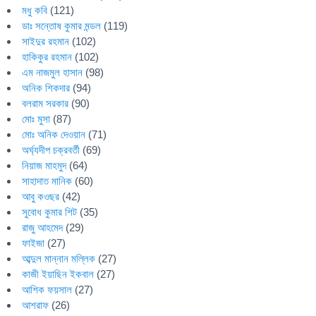
মধু কবি
(121)
ডাঃ সন্তোষ কুমার মন্ডল
(119)
সাইদুর রহমান
(102)
হাকিকুর রহমান
(102)
এম নাজমুল হাসান
(98)
অনিক শিকদার
(94)
বলরাম সরকার
(90)
মোঃ মুসা
(87)
মোঃ অনিক দেওয়ান
(71)
অর্ঘ্যদীপ চক্রবর্তী
(69)
নিয়াজ মাহমুদ
(64)
সাহাদাত মানিক
(60)
আবু কওছর
(42)
সুবোধ কুমার শিট
(35)
রাজু আহমেদ
(29)
ফাইজা
(27)
আব্দুল মান্নান মল্লিক
(27)
কাজী ইয়াছিন ইকবাল
(27)
আশিক ফয়সাল
(27)
আশরাফ
(26)