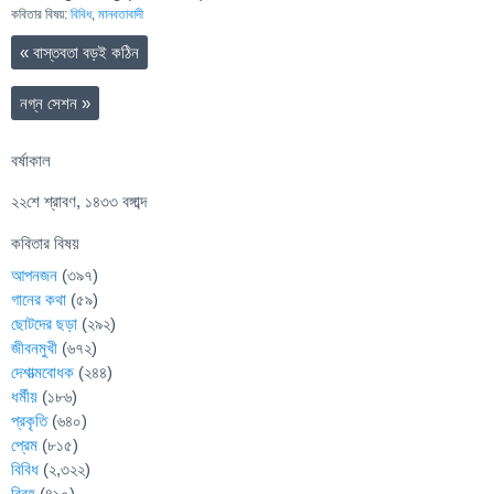
কবিতার বিষয়:
বিবিধ
,
মানবতাবাদী
«
বাস্তবতা বড়ই কঠিন
নগ্ন সেশন
»
বর্ষাকাল
২২শে শ্রাবণ, ১৪৩৩ বঙ্গাব্দ
কবিতার বিষয়
আপনজন
(৩৯৭)
গানের কথা
(৫৯)
ছোটদের ছড়া
(২৯২)
জীবনমুখী
(৬৭২)
দেশাত্মবোধক
(২৪৪)
ধর্মীয়
(১৮৬)
প্রকৃতি
(৬৪০)
প্রেম
(৮১৫)
বিবিধ
(২,৩২২)
বিরহ
(৪১০)