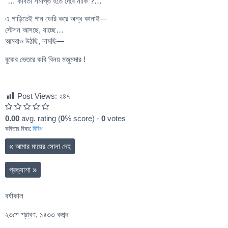
“… কবিতা সমাপ্ত হতে দেবে নাকি ?…”
এ গাড়িতেই গান ফেরি করে অন্ধ কানাই—
স্টেশন আসছে, যাচ্ছে…
আমরাও উঠছি, নামছি—
বুকের ভেতরে কবি বিনয় মজুমদার !
Post Views:
২৪৭
0.00
avg. rating (
0
% score) -
0
votes
কবিতার বিষয়:
বিবিধ
«
আমার মায়ের সোনা দেহ
প্রত্যাশা
»
বর্ষাকাল
২৩শে শ্রাবণ, ১৪৩৩ বঙ্গাব্দ