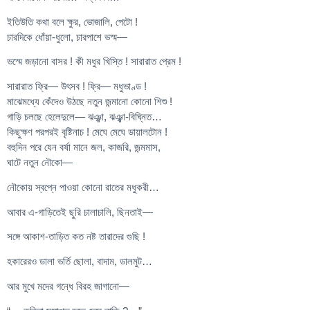
ইতিউতি কথা বলে ক্ষুর, ভোজালি, পেটো !
চারদিকে ধোঁয়া-ধুলো, চারপাশে ভস্ম—
ভস্মে জড়ানো বাসর ! কী মধুর খিস্তি ! সারারাত প্রেম !
সারারাত ফ্রি— উৎসব ! ফ্রি— মধুভাণ্ড !
মাঝেমধ্যে কেঁদেও উঠছে নতুন জন্মানো কোনো শিশু !
গাড়ি চলছে হেলেদুলে— ঝঞ্ঝা, ঝঞ্ঝা-বিঘ্নিত…
কিছুক্ষণ পরপরই বৃষ্টিনাচ ! মেঘে মেঘে ডায়ালটোন !
বহুদিন পরে যেন বর্ষা মানে জল, কাজরি, জন্মমাস,
ঘাটে নতুন নৌকো—
নৌকোয় স্বপ্নে পাওয়া কোনো রাতের মধুকরী…
আবার এ-গাড়িতেই ছুরি চালাচালি, ছিনতাই—
সঙ্গে আকাশ-তাড়িত কত নষ্ট তারাদের গুছি !
হকারেরও ডালা ভর্তি ছোলা, বাদাম, ডালমুট…
আর মুখে মদের গন্ধে বিরহ জাগানো—