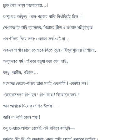
ঢুকে গেল অন্য আলোচনায়…!
হাস্যকর ধর্মযুদ্ধ ! জয়-পরাজয় নাকি নির্ধারিতই ছিল !
সে-কারণেই ঋষি ব্যাসদেব, পিতামহ ভীষ্ম ও ভগবান শ্রীকৃষ্ণের
পক্ষপাতিতা নিয়ে আজও কোনো তর্ক ওঠে না…
একদল পাশার চালে তোমাকে জিতে তুলে নারীত্ব ধুলোয় মেশালো,
অন্যদলও ধর্ম ধর্ম করে হত্যা করে গেল ভাই,
বন্ধু, আত্মীয়, পরিজন…
সংসদের ভেতরে-বাইরে তারা সবাই এককাট্টা ! একটাই দল !
প্রয়োজনমতো ভাগ হয় ! ভাগ করে ! বিভ্রান্ত করে !
আর আমাকে ঘিরে ক্রমাগত উপেক্ষা—
জানি না আমি কোন পক্ষ !
তবু দু-হাতে আগলে রেখেছি এই পবিত্র রণভূমি—
কাউকে দিই নি এই বৃদ্ধাঙ্গুষ্ঠ, জেনে গেছি আচার্য দ্রোণের কপটতা ৷