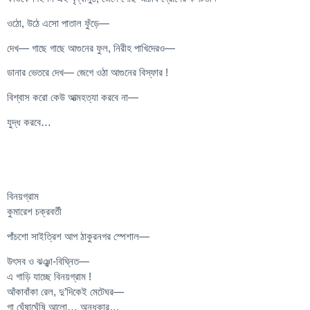
ওঠো, উঠে এসো পাতাল ফুঁড়ে—
দেখ— গাছে গাছে আগুনের ফুল, নিরীহ পাখিদেরও—
ডানার ভেতরে দেখ— জেগে ওঠা আগুনের বিস্ফার !
বিশ্বাস করো কেউ আত্মহত্যা করবে না—
যুদ্ধ করবে…
বিনয়গ্রাম
কুমারেশ চক্রবর্তী
পাঁচশো সাইত্রিশ আপ ঠাকুরনগর স্পেশাল—
উৎসব ও ঝঞ্ঝা-বিঘ্নিত—
এ গাড়ি যাচ্ছে বিনয়গ্রাম !
আঁকাবাঁকা রেল, দু’দিকেই মেটেঘর—
গা ঘেঁষাঘেঁষি আলো… অন্ধকার…