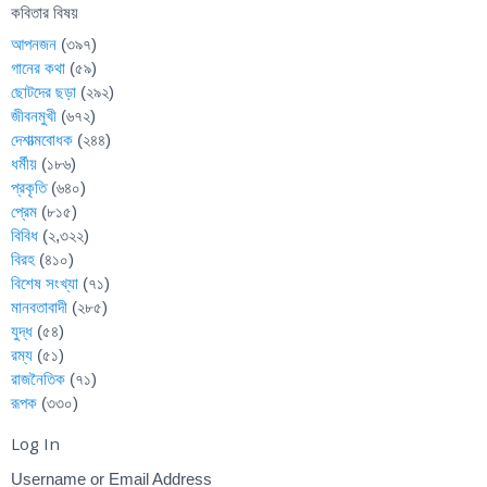
কবিতার বিষয়
আপনজন
(৩৯৭)
গানের কথা
(৫৯)
ছোটদের ছড়া
(২৯২)
জীবনমুখী
(৬৭২)
দেশাত্মবোধক
(২৪৪)
ধর্মীয়
(১৮৬)
প্রকৃতি
(৬৪০)
প্রেম
(৮১৫)
বিবিধ
(২,৩২২)
বিরহ
(৪১০)
বিশেষ সংখ্যা
(৭১)
মানবতাবাদী
(২৮৫)
যুদ্ধ
(৫৪)
রম্য
(৫১)
রাজনৈতিক
(৭১)
রূপক
(৩৩০)
Log In
Username or Email Address