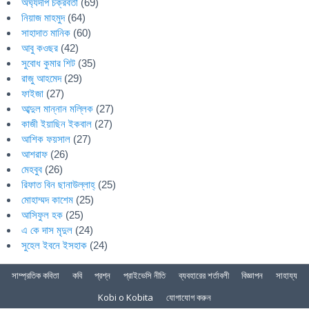
অর্ঘ্যদীপ চক্রবর্তী
(69)
নিয়াজ মাহমুদ
(64)
সাহাদাত মানিক
(60)
আবু কওছর
(42)
সুবোধ কুমার শিট
(35)
রাজু আহমেদ
(29)
ফাইজা
(27)
আব্দুল মান্নান মল্লিক
(27)
কাজী ইয়াছিন ইকবাল
(27)
আশিক ফয়সাল
(27)
আশরাফ
(26)
মেহবুব
(26)
রিফাত বিন ছানাউল্লাহ্
(25)
মোহাম্মদ কাশেম
(25)
আসিফুল হক
(25)
এ কে দাস মৃদুল
(24)
সুহেল ইবনে ইসহাক
(24)
সাম্প্রতিক কবিতা
কবি
প্রশ্ন
প্রাইভেসি নীতি
ব্যবহারের শর্তাবলী
বিজ্ঞাপন
সাহায্য
Kobi o Kobita
যোগাযোগ করুন