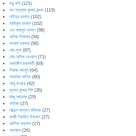
মধু কবি
(121)
ডাঃ সন্তোষ কুমার মন্ডল
(119)
সাইদুর রহমান
(102)
হাকিকুর রহমান
(102)
এম নাজমুল হাসান
(98)
অনিক শিকদার
(94)
বলরাম সরকার
(90)
মোঃ মুসা
(87)
মোঃ অনিক দেওয়ান
(71)
অর্ঘ্যদীপ চক্রবর্তী
(69)
নিয়াজ মাহমুদ
(64)
সাহাদাত মানিক
(60)
আবু কওছর
(42)
সুবোধ কুমার শিট
(35)
রাজু আহমেদ
(29)
ফাইজা
(27)
আব্দুল মান্নান মল্লিক
(27)
কাজী ইয়াছিন ইকবাল
(27)
আশিক ফয়সাল
(27)
আশরাফ
(26)