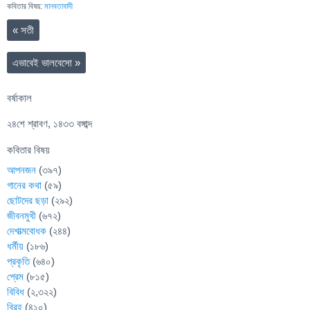
কবিতার বিষয়:
মানবতাবাদী
«
সতী
এভাবেই ভালবেসো
»
বর্ষাকাল
২৪শে শ্রাবণ, ১৪৩৩ বঙ্গাব্দ
কবিতার বিষয়
আপনজন
(৩৯৭)
গানের কথা
(৫৯)
ছোটদের ছড়া
(২৯২)
জীবনমুখী
(৬৭২)
দেশাত্মবোধক
(২৪৪)
ধর্মীয়
(১৮৬)
প্রকৃতি
(৬৪০)
প্রেম
(৮১৫)
বিবিধ
(২,৩২২)
বিরহ
(৪১০)