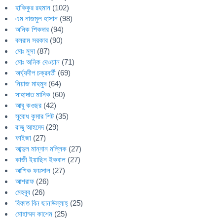
হাকিকুর রহমান
(102)
এম নাজমুল হাসান
(98)
অনিক শিকদার
(94)
বলরাম সরকার
(90)
মোঃ মুসা
(87)
মোঃ অনিক দেওয়ান
(71)
অর্ঘ্যদীপ চক্রবর্তী
(69)
নিয়াজ মাহমুদ
(64)
সাহাদাত মানিক
(60)
আবু কওছর
(42)
সুবোধ কুমার শিট
(35)
রাজু আহমেদ
(29)
ফাইজা
(27)
আব্দুল মান্নান মল্লিক
(27)
কাজী ইয়াছিন ইকবাল
(27)
আশিক ফয়সাল
(27)
আশরাফ
(26)
মেহবুব
(26)
রিফাত বিন ছানাউল্লাহ্
(25)
মোহাম্মদ কাশেম
(25)