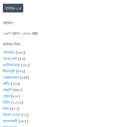
যাযাবর-২
»
বর্ষাকাল
২৩শে শ্রাবণ, ১৪৩৩ বঙ্গাব্দ
কবিতার বিষয়
আপনজন
(৩৯৭)
গানের কথা
(৫৯)
ছোটদের ছড়া
(২৯২)
জীবনমুখী
(৬৭২)
দেশাত্মবোধক
(২৪৪)
ধর্মীয়
(১৮৬)
প্রকৃতি
(৬৪০)
প্রেম
(৮১৫)
বিবিধ
(২,৩২২)
বিরহ
(৪১০)
বিশেষ সংখ্যা
(৭১)
মানবতাবাদী
(২৮৫)