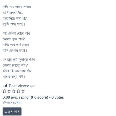
পাখি নাচে শাখায়-শাখায়
আমি অধম নিচে,
হাতে নিয়ে ভাঙ্গা খাঁচা
ঘুড়ছি পাছে পাছে।
আর দেখিনা তোরে পাখি
কোথায় খুজে পাব?
পাখির পথে পাখি গেলো
আমি কোথায় যাবো।
কে তুমি ভাই ক্লান্ত পথিক
কোথায় চলছো ভাই?
বইবো কি আর’ভাঙ্গা খাঁচা’
আমার সাধ্য নাই।
Post Views:
২৪০
0.00
avg. rating (
0
% score) -
0
votes
কবিতার বিষয়:
বিরহ
«
তুমি-আমি