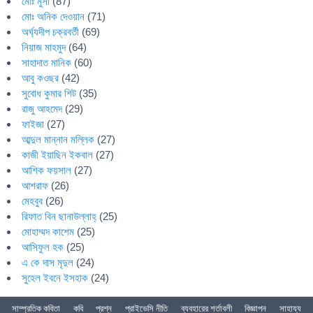
মোঃ মুসা
(87)
মোঃ অনিক দেওয়ান
(71)
অর্ঘ্যদীপ চক্রবর্তী
(69)
নিয়াজ মাহমুদ
(64)
সাহাদাত মানিক
(60)
আবু কওছর
(42)
সুবোধ কুমার শিট
(35)
রাজু আহমেদ
(29)
ফাইজা
(27)
আব্দুল মান্নান মল্লিক
(27)
কাজী ইয়াছিন ইকবাল
(27)
আশিক ফয়সাল
(27)
আশরাফ
(26)
মেহবুব
(26)
রিফাত বিন ছানাউল্লাহ্
(25)
মোহাম্মদ কাশেম
(25)
আসিফুল হক
(25)
এ কে দাস মৃদুল
(24)
সুহেল ইবনে ইসহাক
(24)
সাম্প্রতিক কবিতা
কবি
প্রশ্ন
প্রাইভেসি নীতি
ব্যবহারের শর্তাবলী
বিজ্ঞাপন
সাহায্য