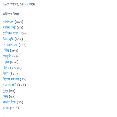
২৬শে শ্রাবণ, ১৪৩৩ বঙ্গাব্দ
কবিতার বিষয়
আপনজন
(৩৯৭)
গানের কথা
(৫৯)
ছোটদের ছড়া
(২৯২)
জীবনমুখী
(৬৭২)
দেশাত্মবোধক
(২৪৪)
ধর্মীয়
(১৮৬)
প্রকৃতি
(৬৪০)
প্রেম
(৮১৫)
বিবিধ
(২,৩২৮)
বিরহ
(৪১০)
বিশেষ সংখ্যা
(৭১)
মানবতাবাদী
(২৮৫)
যুদ্ধ
(৫৪)
রম্য
(৫১)
রাজনৈতিক
(৭১)
রূপক
(৩৩০)