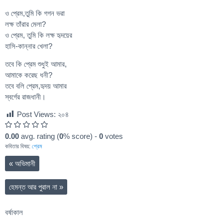
ও প্রেম,তুমি কি গগন ভরা
লক্ষ তাঁরার মেলা?
ও প্রেম, তুমি কি লক্ষ হৃদয়ের
হাসি-কান্নার খেলা?
তবে কি প্রেম শুধুই আমার,
আমাকে করেছ ধনী?
তবে বলি প্রেম,হৃদয় আমার
স্বর্গের রাজধানী।
Post Views:
২০৪
0.00
avg. rating (
0
% score) -
0
votes
কবিতার বিষয়:
প্রেম
«
অভিমানী
হেমন্ত আর পুরাল না
»
বর্ষাকাল