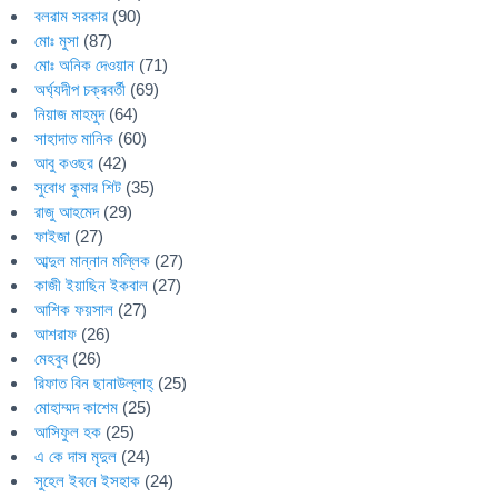
বলরাম সরকার
(90)
মোঃ মুসা
(87)
মোঃ অনিক দেওয়ান
(71)
অর্ঘ্যদীপ চক্রবর্তী
(69)
নিয়াজ মাহমুদ
(64)
সাহাদাত মানিক
(60)
আবু কওছর
(42)
সুবোধ কুমার শিট
(35)
রাজু আহমেদ
(29)
ফাইজা
(27)
আব্দুল মান্নান মল্লিক
(27)
কাজী ইয়াছিন ইকবাল
(27)
আশিক ফয়সাল
(27)
আশরাফ
(26)
মেহবুব
(26)
রিফাত বিন ছানাউল্লাহ্
(25)
মোহাম্মদ কাশেম
(25)
আসিফুল হক
(25)
এ কে দাস মৃদুল
(24)
সুহেল ইবনে ইসহাক
(24)