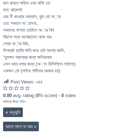
মনে রাখতে পারিনা একা থাকি তো
কত: ঝামেলা!
বেড টি খাওয়ার অভ্যাস, বুয়া তো অার
এত: সকালে অাসেনা,
সকালের নাশতা হোটেলে অার কি!
বিছানা পত্র অগোছালো থেকে যায়
শোয়া অার উঠা,
সিগারেট হার্টের ক্ষতি করে এটা অবশ্য জানি,
“ধুমপান স্বাস্থের জন্য ক্ষতিকারক
এমন ভাবে বলার জন্য (অান ডিসিপ্লিন লাইফে)
একজন তো (লাইফ পার্টানার দরকার হয়)
Post Views:
৩৪৪
0.00
avg. rating (
0
% score) -
0
votes
কবিতার বিষয়:
বিবিধ
«
অনুভূতি
ভালো লাগে না আর
»