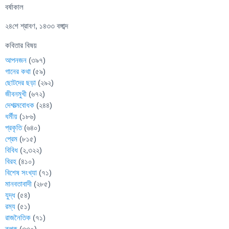
বর্ষাকাল
২৪শে শ্রাবণ, ১৪৩৩ বঙ্গাব্দ
কবিতার বিষয়
আপনজন
(৩৯৭)
গানের কথা
(৫৯)
ছোটদের ছড়া
(২৯২)
জীবনমুখী
(৬৭২)
দেশাত্মবোধক
(২৪৪)
ধর্মীয়
(১৮৬)
প্রকৃতি
(৬৪০)
প্রেম
(৮১৫)
বিবিধ
(২,৩২২)
বিরহ
(৪১০)
বিশেষ সংখ্যা
(৭১)
মানবতাবাদী
(২৮৫)
যুদ্ধ
(৫৪)
রম্য
(৫১)
রাজনৈতিক
(৭১)
রূপক
(৩৩০)