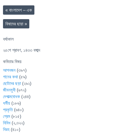
«
বাংলাদেশ – এক
বিষাদের ছায়া
»
বর্ষাকাল
২৫শে শ্রাবণ, ১৪৩৩ বঙ্গাব্দ
কবিতার বিষয়
আপনজন
(৩৯৭)
গানের কথা
(৫৯)
ছোটদের ছড়া
(২৯২)
জীবনমুখী
(৬৭২)
দেশাত্মবোধক
(২৪৪)
ধর্মীয়
(১৮৬)
প্রকৃতি
(৬৪০)
প্রেম
(৮১৫)
বিবিধ
(২,৩২২)
বিরহ
(৪১০)