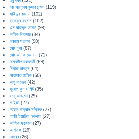
মধু কবি
(121)
ডাঃ সন্তোষ কুমার মন্ডল
(119)
সাইদুর রহমান
(102)
হাকিকুর রহমান
(102)
এম নাজমুল হাসান
(98)
অনিক শিকদার
(94)
বলরাম সরকার
(90)
মোঃ মুসা
(87)
মোঃ অনিক দেওয়ান
(71)
অর্ঘ্যদীপ চক্রবর্তী
(69)
নিয়াজ মাহমুদ
(64)
সাহাদাত মানিক
(60)
আবু কওছর
(42)
সুবোধ কুমার শিট
(35)
রাজু আহমেদ
(29)
ফাইজা
(27)
আব্দুল মান্নান মল্লিক
(27)
কাজী ইয়াছিন ইকবাল
(27)
আশিক ফয়সাল
(27)
আশরাফ
(26)
মেহবুব
(26)