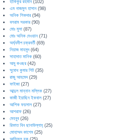
হাকিকুর রহমান
(102)
এম নাজমুল হাসান
(98)
অনিক শিকদার
(94)
বলরাম সরকার
(90)
মোঃ মুসা
(87)
মোঃ অনিক দেওয়ান
(71)
অর্ঘ্যদীপ চক্রবর্তী
(69)
নিয়াজ মাহমুদ
(64)
সাহাদাত মানিক
(60)
আবু কওছর
(42)
সুবোধ কুমার শিট
(35)
রাজু আহমেদ
(29)
ফাইজা
(27)
আব্দুল মান্নান মল্লিক
(27)
কাজী ইয়াছিন ইকবাল
(27)
আশিক ফয়সাল
(27)
আশরাফ
(26)
মেহবুব
(26)
রিফাত বিন ছানাউল্লাহ্
(25)
মোহাম্মদ কাশেম
(25)
আসিফুল হক
(25)