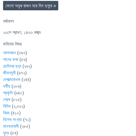
কেনো অবুঝ রাজন মরে দিন দুপুরে
»
বর্ষাকাল
২৩শে শ্রাবণ, ১৪৩৩ বঙ্গাব্দ
কবিতার বিষয়
আপনজন
(৩৯৭)
গানের কথা
(৫৯)
ছোটদের ছড়া
(২৯২)
জীবনমুখী
(৬৭২)
দেশাত্মবোধক
(২৪৪)
ধর্মীয়
(১৮৬)
প্রকৃতি
(৬৪০)
প্রেম
(৮১৫)
বিবিধ
(২,৩২২)
বিরহ
(৪১০)
বিশেষ সংখ্যা
(৭১)
মানবতাবাদী
(২৮৫)
যুদ্ধ
(৫৪)