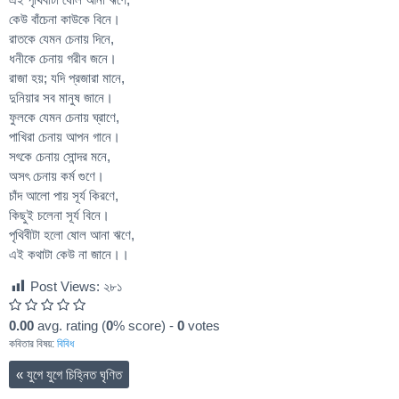
কেউ বাঁচেনা কাউকে বিনে।
রাতকে যেমন চেনায় দিনে,
ধনীকে চেনায় গরীব জনে।
রাজা হয়; যদি প্রজারা মানে,
দুনিয়ার সব মানুষ জানে।
ফুলকে যেমন চেনায় ঘ্রাণে,
পাখিরা চেনায় আপন গানে।
সৎকে চেনায় সোন্দর মনে,
অসৎ চেনায় কর্ম গুণে।
চাঁদ আলো পায় সূর্য কিরণে,
কিছুই চলেনা সূর্য বিনে।
পৃথিবীটা হলো ষোল আনা ঋণে,
এই কথাটা কেউ না জানে।।
Post Views:
২৮১
0.00
avg. rating (
0
% score) -
0
votes
কবিতার বিষয়:
বিবিধ
«
যুগে যুগে চিহ্নিত ঘৃণিত