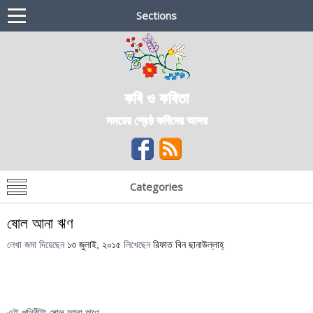
Sections
কবি ও কবিতা
সময়ের শ্রেষ্ঠ কবিদের আসর
Categories
ষোল আনা ঋণ
লেখা জমা দিয়েছেন
১৩ জুলাই, ২০১৫
লিখেছেন
রিফাত বিন ছানাউল্লাহ্
এই পৃথিবীটা ষোল আনা ঋণে,