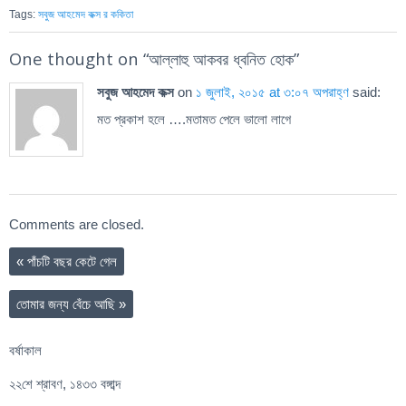
Tags:
সবুজ আহমেদ কক্স র ককিতা
One thought on “
আল্লাহু আকবর ধ্বনিত হোক
”
সবুজ আহমেদ কক্স
on
১ জুলাই, ২০১৫ at ৩:০৭ অপরাহ্ণ
said:
মত প্রকাশ হলে ….মতামত পেলে ভালো লাগে
Comments are closed.
«
পাঁচটি বছর কেটে গেল
তোমার জন্য বেঁচে আছি
»
বর্ষাকাল
২২শে শ্রাবণ, ১৪৩৩ বঙ্গাব্দ