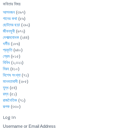
কবিতার বিষয়
আপনজন
(৩৯৭)
গানের কথা
(৫৯)
ছোটদের ছড়া
(২৯২)
জীবনমুখী
(৬৭২)
দেশাত্মবোধক
(২৪৪)
ধর্মীয়
(১৮৬)
প্রকৃতি
(৬৪০)
প্রেম
(৮১৫)
বিবিধ
(২,৩২২)
বিরহ
(৪১০)
বিশেষ সংখ্যা
(৭১)
মানবতাবাদী
(২৮৫)
যুদ্ধ
(৫৪)
রম্য
(৫১)
রাজনৈতিক
(৭১)
রূপক
(৩৩০)
Log In
Username or Email Address