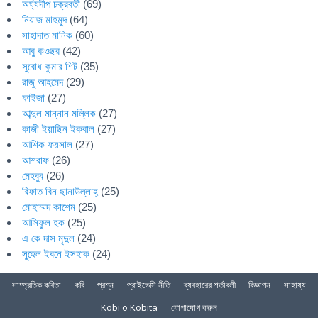
অর্ঘ্যদীপ চক্রবর্তী
(69)
নিয়াজ মাহমুদ
(64)
সাহাদাত মানিক
(60)
আবু কওছর
(42)
সুবোধ কুমার শিট
(35)
রাজু আহমেদ
(29)
ফাইজা
(27)
আব্দুল মান্নান মল্লিক
(27)
কাজী ইয়াছিন ইকবাল
(27)
আশিক ফয়সাল
(27)
আশরাফ
(26)
মেহবুব
(26)
রিফাত বিন ছানাউল্লাহ্
(25)
মোহাম্মদ কাশেম
(25)
আসিফুল হক
(25)
এ কে দাস মৃদুল
(24)
সুহেল ইবনে ইসহাক
(24)
সাম্প্রতিক কবিতা
কবি
প্রশ্ন
প্রাইভেসি নীতি
ব্যবহারের শর্তাবলী
বিজ্ঞাপন
সাহায্য
Kobi o Kobita
যোগাযোগ করুন