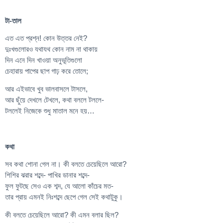
টা-তাল
এত এত প্রশ্ন! কোন উত্তর নেই?
দুঃখগুলোরও যথাযথ কোন নাম না থাকায়
দিন এনে দিন খাওয়া অনুভূতিগুলো
চেহারায় পাপের ছাপ গাঢ় করে তোলে;
আর এইভাবে খুব ভালবাসলে টাসলে,
আর ছুঁয়ে দেখলে টেখলে, কথা বললে টললে-
টললেই নিজেকে শুধু মাতাল মনে হয়…
কথা
সব কথা শোনা গেল না। কী বলতে চেয়েছিলে আরো?
শিশির ঝরার শব্দে- পাখির ডানার শব্দে-
ফুল ফুটছে সেও এক শব্দ, যে আলো কাঁচের মত-
তার প্রায় এমনই নিঃশব্দে ছেপে গেল সেই কথাটুকু।
কী বলতে চেয়েছিলে আরো? কী এমন বলার ছিল?