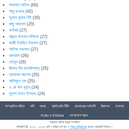
সাহাদাত মানিক
(60)
আবু কওছর
(42)
সুবোধ কুমার শিট
(35)
রাজু আহমেদ
(29)
ফাইজা
(27)
আব্দুল মান্নান মল্লিক
(27)
কাজী ইয়াছিন ইকবাল
(27)
আশিক ফয়সাল
(27)
আশরাফ
(26)
মেহবুব
(26)
রিফাত বিন ছানাউল্লাহ্
(25)
মোহাম্মদ কাশেম
(25)
আসিফুল হক
(25)
এ কে দাস মৃদুল
(24)
সুহেল ইবনে ইসহাক
(24)
সাম্প্রতিক কবিতা
কবি
প্রশ্ন
প্রাইভেসি নীতি
ব্যবহারের শর্তাবলী
বিজ্ঞাপন
সাহায্য
Kobi o Kobita
যোগাযোগ করুন
সাহাদাত মানিক কতৃক সম্পাদিত
কপিরাইট © ২০১৩ - ২০১৬; কবি ও কবিতা ডট কম ।
প্রিয় অষ্ট্রেলিয়ার
অনন্য আরেকটি নিবেদন।