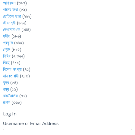
আপনজন
(৩৯৭)
গানের কথা
(৫৯)
ছোটদের ছড়া
(২৯২)
জীবনমুখী
(৬৭২)
দেশাত্মবোধক
(২৪৪)
ধর্মীয়
(১৮৬)
প্রকৃতি
(৬৪০)
প্রেম
(৮১৫)
বিবিধ
(২,৩২২)
বিরহ
(৪১০)
বিশেষ সংখ্যা
(৭১)
মানবতাবাদী
(২৮৫)
যুদ্ধ
(৫৪)
রম্য
(৫১)
রাজনৈতিক
(৭১)
রূপক
(৩৩০)
Log In
Username or Email Address