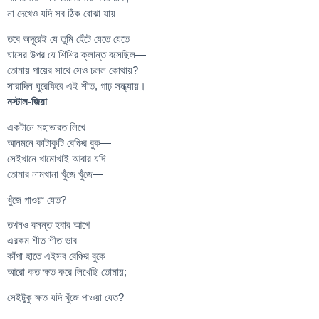
না দেখেও যদি সব ঠিক বোঝা যায়—
তবে অদূরেই যে তুমি হেঁটে যেতে যেতে
ঘাসের উপর যে শিশির ক্লান্ত বসেছিল—
তোমায় পায়ের সাথে সেও চলল কোথায়?
সারাদিন ঘুরেফিরে এই শীত, গাঢ় সন্ধ্যায়।
নস্টাল-জিয়া
একটানে মহাভারত লিখে
আনমনে কাটাকুটি বেঞ্চির বুক—
সেইখানে খামোখাই আবার যদি
তোমার নামখানা খুঁজে খুঁজে—
খুঁজে পাওয়া যেত?
তখনও বসন্ত হবার আগে
এরকম শীত শীত ভাব—
কাঁপা হাতে এইসব বেঞ্চির বুকে
আরো কত ক্ষত করে লিখেছি তোমায়;
সেইটুকু ক্ষত যদি খুঁজে পাওয়া যেত?