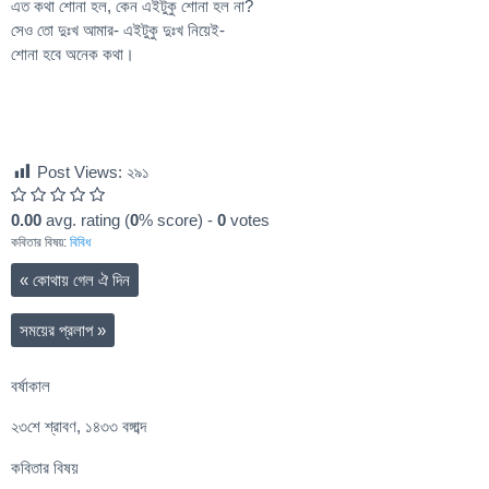
এত কথা শোনা হল, কেন এইটুকু শোনা হল না?
সেও তো দুঃখ আমার- এইটুকু দুঃখ নিয়েই-
শোনা হবে অনেক কথা।
Post Views:
২৯১
0.00
avg. rating (
0
% score) -
0
votes
কবিতার বিষয়:
বিবিধ
«
কোথায় গেল ঐ দিন
সময়ের প্রলাপ
»
বর্ষাকাল
২৩শে শ্রাবণ, ১৪৩৩ বঙ্গাব্দ
কবিতার বিষয়