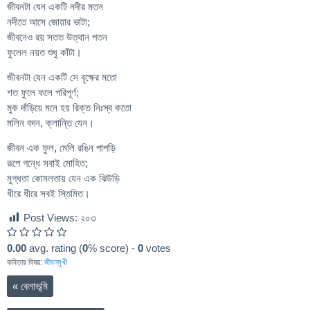
জীবনটা যেন একটি নদীর মতন
নদীতে আসে জোয়ার ভাটা;
জীবনেও রয় সতত উত্থান পতন
ফুলেল নয়ত শুধু কাঁটা।
জীবনটা যেন একটি সে বৃক্ষের মতো
শত ফুলে ফলে পরিপূর্ণ;
মুক দাঁড়িয়ে মনে হয় রিক্ত নিঃস্ব কতো
মলিন বদন, ক্লান্তি যেন।
জীবন এক ফুল, মেলি রঙিন পাপড়ি
রূপে গন্ধে সবাই মোহিত;
মুগ্ধতা কোমলতায় যেন এক ঝিউড়ি
ধীরে ধীরে সবই স্তিমিত।
Post Views:
২০৩
0.00
avg. rating (
0
% score) -
0
votes
কবিতার বিষয়:
জীবনমুখী
«
বেলাভূমি