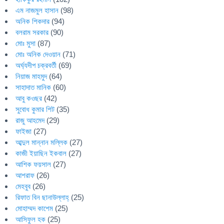
এম নাজমুল হাসান
(98)
অনিক শিকদার
(94)
বলরাম সরকার
(90)
মোঃ মুসা
(87)
মোঃ অনিক দেওয়ান
(71)
অর্ঘ্যদীপ চক্রবর্তী
(69)
নিয়াজ মাহমুদ
(64)
সাহাদাত মানিক
(60)
আবু কওছর
(42)
সুবোধ কুমার শিট
(35)
রাজু আহমেদ
(29)
ফাইজা
(27)
আব্দুল মান্নান মল্লিক
(27)
কাজী ইয়াছিন ইকবাল
(27)
আশিক ফয়সাল
(27)
আশরাফ
(26)
মেহবুব
(26)
রিফাত বিন ছানাউল্লাহ্
(25)
মোহাম্মদ কাশেম
(25)
আসিফুল হক
(25)