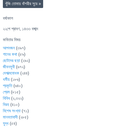
খুঁজি তোমায় বাঁশরীর সুরে
»
বর্ষাকাল
২২শে শ্রাবণ, ১৪৩৩ বঙ্গাব্দ
কবিতার বিষয়
আপনজন
(৩৯৭)
গানের কথা
(৫৯)
ছোটদের ছড়া
(২৯২)
জীবনমুখী
(৬৭২)
দেশাত্মবোধক
(২৪৪)
ধর্মীয়
(১৮৬)
প্রকৃতি
(৬৪০)
প্রেম
(৮১৫)
বিবিধ
(২,৩২২)
বিরহ
(৪১০)
বিশেষ সংখ্যা
(৭১)
মানবতাবাদী
(২৮৫)
যুদ্ধ
(৫৪)