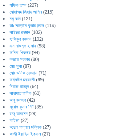
শফিক তপন
(227)
মোহাম্মদ জিহাদ আমিন
(215)
মধু কবি
(121)
ডাঃ সন্তোষ কুমার মন্ডল
(119)
সাইদুর রহমান
(102)
হাকিকুর রহমান
(102)
এম নাজমুল হাসান
(98)
অনিক শিকদার
(94)
বলরাম সরকার
(90)
মোঃ মুসা
(87)
মোঃ অনিক দেওয়ান
(71)
অর্ঘ্যদীপ চক্রবর্তী
(69)
নিয়াজ মাহমুদ
(64)
সাহাদাত মানিক
(60)
আবু কওছর
(42)
সুবোধ কুমার শিট
(35)
রাজু আহমেদ
(29)
ফাইজা
(27)
আব্দুল মান্নান মল্লিক
(27)
কাজী ইয়াছিন ইকবাল
(27)