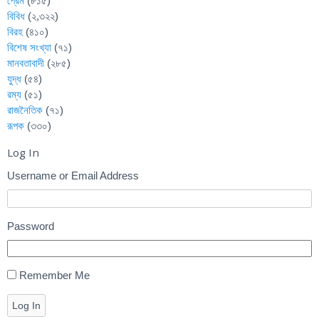
প্রেম
(৮১৫)
বিবিধ
(২,৩২২)
বিরহ
(৪১০)
বিশেষ সংখ্যা
(৭১)
মানবতাবাদী
(২৮৫)
যুদ্ধ
(৫৪)
রম্য
(৫১)
রাজনৈতিক
(৭১)
রূপক
(৩৩০)
Log In
Username or Email Address
Password
Remember Me
Log In