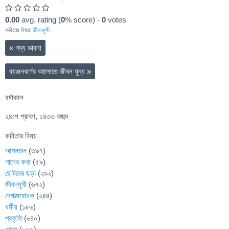
0.00
avg. rating (
0
% score) -
0
votes
কবিতার বিষয়:
জীবনমুখী
«
গদ্য ভাবনা
ব্যঞ্জনবর্ণের আলোতে জীবন যুদ্ধ
»
বর্ষাকাল
২৪শে শ্রাবণ, ১৪৩৩ বঙ্গাব্দ
কবিতার বিষয়
আপনজন
(৩৯৭)
গানের কথা
(৫৯)
ছোটদের ছড়া
(২৯২)
জীবনমুখী
(৬৭২)
দেশাত্মবোধক
(২৪৪)
ধর্মীয়
(১৮৬)
প্রকৃতি
(৬৪০)