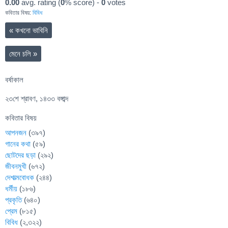
0.00
avg. rating (
0
% score) -
0
votes
কবিতার বিষয়:
বিবিধ
«
কখনো ভাবিনি
মেনে চলি
»
বর্ষাকাল
২৩শে শ্রাবণ, ১৪৩৩ বঙ্গাব্দ
কবিতার বিষয়
আপনজন
(৩৯৭)
গানের কথা
(৫৯)
ছোটদের ছড়া
(২৯২)
জীবনমুখী
(৬৭২)
দেশাত্মবোধক
(২৪৪)
ধর্মীয়
(১৮৬)
প্রকৃতি
(৬৪০)
প্রেম
(৮১৫)
বিবিধ
(২,৩২২)