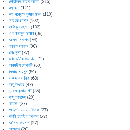
মোহাম্মদ জিহাদ আমিন
(215)
মধু কবি
(121)
ডাঃ সন্তোষ কুমার মন্ডল
(119)
সাইদুর রহমান
(102)
হাকিকুর রহমান
(102)
এম নাজমুল হাসান
(98)
অনিক শিকদার
(94)
বলরাম সরকার
(90)
মোঃ মুসা
(87)
মোঃ অনিক দেওয়ান
(71)
অর্ঘ্যদীপ চক্রবর্তী
(69)
নিয়াজ মাহমুদ
(64)
সাহাদাত মানিক
(60)
আবু কওছর
(42)
সুবোধ কুমার শিট
(35)
রাজু আহমেদ
(29)
ফাইজা
(27)
আব্দুল মান্নান মল্লিক
(27)
কাজী ইয়াছিন ইকবাল
(27)
আশিক ফয়সাল
(27)
আশরাফ
(26)