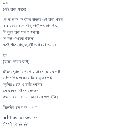
এক
(এই ঢাকা শহরে)
কে না জানে কি তীব্র যানজট এই ঢাকা শহরে
আর যাদের আগে পিছে গাড়ী,পতাকাও উড়ে
কি বুঝে তারা যন্ত্রণা জ্বালা
কি কষ্ট পথিকের পথচলা
যতই শীত রোদ,ঝড়বৃষ্টি,ভাবায় না তাদেরে।
দুই
(হতো জোয়ার ভাটা)
জীবন স্রোতে যদি গো হতো সে জোয়ার ভাটা
দুর্বল পথিক আবার সাজিয়ে বুকের পাটা
স্বস্তি পেতো এ দুর্গম পথচলে
শুধরে নিতো জীবন ছলেবলে
কখনো ধরায় যায় না আবার সে পথে হাঁটা।
লিমেরিক ছন্দ:ক ক খ খ ক
Post Views:
১৯৭