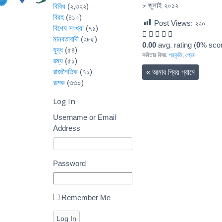
৮ জুলাই ২০১২
বিবিধ
(২,৩২২)
বিরহ
(৪১০)
Post Views:
২২০
বিশেষ সংখ্যা
(৭১)
মানবতাবাদী
(২৮৫)
0.00
avg. rating (
0
% scor
যুদ্ধ
(৫৪)
কবিতার বিষয়:
প্রকৃতি
,
প্রেম
রম্য
(৫১)
রাজনৈতিক
(৭১)
«
আমার প্রিয় গ্রামে
রূপক
(৩৩০)
Log In
Username or Email
Address
Password
Remember Me
Log In