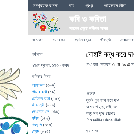
Sections
সাম্প্রতিক কবিতা
কবি
প্রশ্ন
প্রাইভেসি নীতি
কবি ও কবিতা
সময়ের শ্রেষ্ঠ কবিদের আসর
Categories
আপনজন
গানের কথা
ছোটদের ছড়া
জীবনমুখী
দেশাত্মবোধ
দোহাই বন্ধ করে দ
বর্ষাকাল
লেখা জমা দিয়েছেন
১৯ মে, ২০১৪
ল
২৪শে শ্রাবণ, ১৪৩৩ বঙ্গাব্দ
কবিতার বিষয়
আপনজন
(৩৯৭)
গানের কথা
(৫৯)
দোহাই
ছোটদের ছড়া
(২৯২)
সূর্যের মুখ বন্ধ করে দাও
জীবনমুখী
(৬৭২)
আমার পাহাড়, নদী, বন
দেশাত্মবোধক
(২৪৪)
শষ্য সব পুড়ে ছারখার;
ধর্মীয়
(১৮৬)
ঐ মনমহীনি রোদকে থামাও!
প্রকৃতি
(৬৪০)
ক্যানবেরা
প্রেম
(৮১৫)