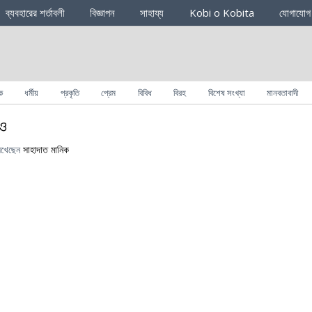
ব্যবহারের শর্তাবলী
বিজ্ঞাপন
সাহায্য
Kobi o Kobita
যোগাযোগ
ক
ধর্মীয়
প্রকৃতি
প্রেম
বিবিধ
বিরহ
বিশেষ সংখ্যা
মানবতাবাদী
াও
িখেছেন
সাহাদাত মানিক