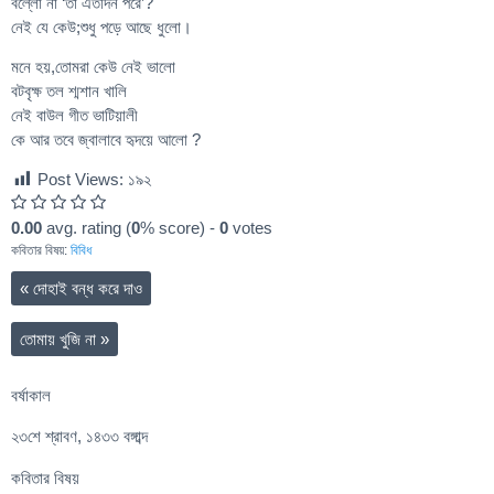
বল্লো না ‘তা এতদিন পরে’?
নেই যে কেউ;শুধু পড়ে আছে ধুলো।
মনে হয়,তোমরা কেউ নেই ভালো
বটবৃক্ষ তল শ্মশান খালি
নেই বাউল গীত ভাটিয়ালী
কে আর তবে জ্বালাবে হৃদয়ে আলো ?
Post Views:
১৯২
0.00
avg. rating (
0
% score) -
0
votes
কবিতার বিষয়:
বিবিধ
«
দোহাই বন্ধ করে দাও
তোমায় খুজি না
»
বর্ষাকাল
২৩শে শ্রাবণ, ১৪৩৩ বঙ্গাব্দ
কবিতার বিষয়