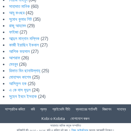
সাহাদাত মানিক
(60)
আবু কওছর
(42)
সুবোধ কুমার শিট
(35)
রাজু আহমেদ
(29)
ফাইজা
(27)
আব্দুল মান্নান মল্লিক
(27)
কাজী ইয়াছিন ইকবাল
(27)
আশিক ফয়সাল
(27)
আশরাফ
(26)
মেহবুব
(26)
রিফাত বিন ছানাউল্লাহ্
(25)
মোহাম্মদ কাশেম
(25)
আসিফুল হক
(25)
এ কে দাস মৃদুল
(24)
সুহেল ইবনে ইসহাক
(24)
সাম্প্রতিক কবিতা
কবি
প্রশ্ন
প্রাইভেসি নীতি
ব্যবহারের শর্তাবলী
বিজ্ঞাপন
সাহায্য
Kobi o Kobita
যোগাযোগ করুন
সাহাদাত মানিক কতৃক সম্পাদিত
কপিরাইট © ২০১৩ - ২০১৬; কবি ও কবিতা ডট কম ।
প্রিয় অষ্ট্রেলিয়ার
অনন্য আরেকটি নিবেদন।