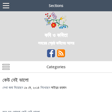
Sections
কবি ও কবিতা
সময়ের শ্রেষ্ঠ কবিদের আসর
Categories
কেউ নেই ভালো
লেখা জমা দিয়েছেন
১৯ মে, ২০১৪
লিখেছেন
সাইদুর রহমান
মনে হয়,তোমরা কেউ নেই ভালো