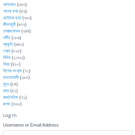
আপনজন
(৩৯৭)
গানের কথা
(৫৯)
ছোটদের ছড়া
(২৯২)
জীবনমুখী
(৬৭২)
দেশাত্মবোধক
(২৪৪)
ধর্মীয়
(১৮৬)
প্রকৃতি
(৬৪০)
প্রেম
(৮১৫)
বিবিধ
(২,৩২২)
বিরহ
(৪১০)
বিশেষ সংখ্যা
(৭১)
মানবতাবাদী
(২৮৫)
যুদ্ধ
(৫৪)
রম্য
(৫১)
রাজনৈতিক
(৭১)
রূপক
(৩৩০)
Log In
Username or Email Address