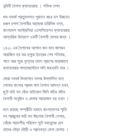
নন্দিনী বৈশাখ ক্যানবেরায় । শফিক তপন
শুভ নববর্ষ প্রত্যুৎপন্ন পুরাতন বছর হল উচ্ছন্ন
চঞ্চল চপলা বৈশাখীর আমেজে চারিদিক ধন্য,
বাংলাদেশ অস্ট্রেলিয়া এসোসিয়েশন ক্যানবেরার
আন্তরিক উদ্যোগ একটি বৈশাখী মেলার জন্য ।
১৪২১ এর বৈশাখের আগমন জন মনে জাগরন
আয়জিত হয় ভর দুপুরে চৈত্রের শেষ শনিবার,
গানে আর সুরে নৃত্তের তালে প্রাণের মায়াজালে
ক্যানবেরার পালমেরস্টোনে শুনি জয়ধ্বনি তার ।
মোরা নববর্ষ উদযাপনে তৎপর উল্লাসিত মনে
সোনার বাংলার প্রথম মাস বৈশাখ আসন্ন যখন,
ছুটে যাই দল বেঁধে ভাইবোন মিলি কাঁধে কাঁধে
বৈশাখী অনুষ্ঠান ও মেলার আয়োজন হয় তখন ।
মনে রয়েছে সম্প্রীতি ধ্যানে বাংলাদেশের স্মৃতি
নব প্রজন্মের কচি মন উছলায় বৈশাখী নেশায়,
খোঁজে স্বদেশীয় পরিবেশ লুটে মহানন্দের রেশ
তাদের দৌড়া দৌড়ী ও প্রানবন্ত মেলা মেশায় ।