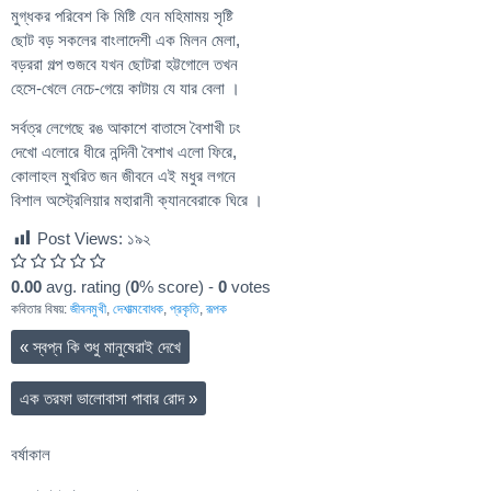
মুগ্ধকর পরিবেশ কি মিষ্টি যেন মহিমাময় সৃষ্টি
ছোট বড় সকলের বাংলাদেশী এক মিলন মেলা,
বড়ররা গল্প গুজবে যখন ছোটরা হট্টগোলে তখন
হেসে-খেলে নেচে-গেয়ে কাটায় যে যার বেলা ।
সর্বত্র লেগেছে রঙ আকাশে বাতাসে বৈশাখী ঢং
দেখো এলোরে ধীরে নন্দিনী বৈশাখ এলো ফিরে,
কোলাহল মুখরিত জন জীবনে এই মধুর লগনে
বিশাল অস্ট্রেলিয়ার মহারানী ক্যানবেরাকে ঘিরে ।
Post Views:
১৯২
0.00
avg. rating (
0
% score) -
0
votes
কবিতার বিষয়:
জীবনমুখী
,
দেশাত্মবোধক
,
প্রকৃতি
,
রূপক
«
স্বপ্ন কি শুধু মানুষেরাই দেখে
এক তরফা ভালোবাসা পাবার রোদ
»
বর্ষাকাল