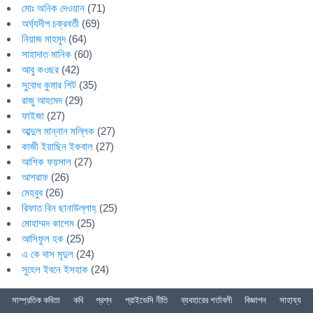
মোঃ অনিক দেওয়ান
(71)
অর্ঘ্যদীপ চক্রবর্তী
(69)
নিয়াজ মাহমুদ
(64)
সাহাদাত মানিক
(60)
আবু কওছর
(42)
সুবোধ কুমার শিট
(35)
রাজু আহমেদ
(29)
ফাইজা
(27)
আব্দুল মান্নান মল্লিক
(27)
কাজী ইয়াছিন ইকবাল
(27)
আশিক ফয়সাল
(27)
আশরাফ
(26)
মেহবুব
(26)
রিফাত বিন ছানাউল্লাহ্
(25)
মোহাম্মদ কাশেম
(25)
আসিফুল হক
(25)
এ কে দাস মৃদুল
(24)
সুহেল ইবনে ইসহাক
(24)
সাম্প্রতিক কবিতা
কবি
প্রশ্ন
প্রাইভেসি নীতি
ব্যবহারের শর্তাবলী
বিজ্ঞাপন
সাহায্য