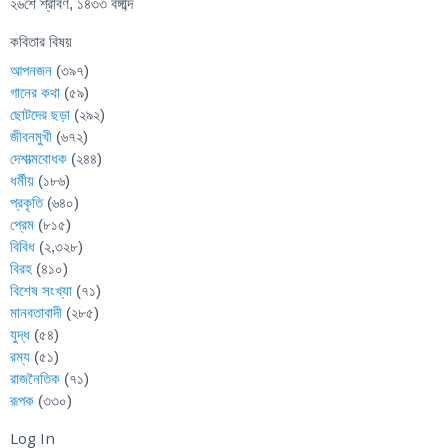
২৬শে শ্রাবণ, ১৪৩৩ বঙ্গাব্দ
কবিতার বিষয়
আপনজন
(৩৯৭)
গানের কথা
(৫৯)
ছোটদের ছড়া
(২৯২)
জীবনমুখী
(৬৭২)
দেশাত্মবোধক
(২৪৪)
ধর্মীয়
(১৮৬)
প্রকৃতি
(৬৪০)
প্রেম
(৮১৫)
বিবিধ
(২,৩২৮)
বিরহ
(৪১০)
বিশেষ সংখ্যা
(৭১)
মানবতাবাদী
(২৮৫)
যুদ্ধ
(৫৪)
রম্য
(৫১)
রাজনৈতিক
(৭১)
রূপক
(৩৩০)
Log In