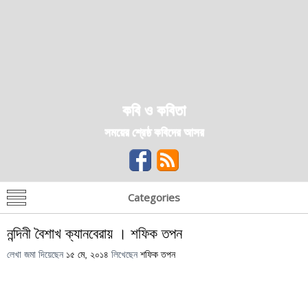
কবি ও কবিতা
সময়ের শ্রেষ্ঠ কবিদের আসর
Categories
নন্দিনী বৈশাখ ক্যানবেরায় । শফিক তপন
লেখা জমা দিয়েছেন
১৫ মে, ২০১৪
লিখেছেন
শফিক তপন