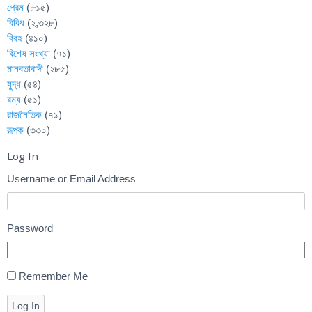
প্রেম
(৮১৫)
বিবিধ
(২,৩২৮)
বিরহ
(৪১০)
বিশেষ সংখ্যা
(৭১)
মানবতাবাদী
(২৮৫)
যুদ্ধ
(৫৪)
রম্য
(৫১)
রাজনৈতিক
(৭১)
রূপক
(৩৩০)
Log In
Username or Email Address
Password
Remember Me
Log In