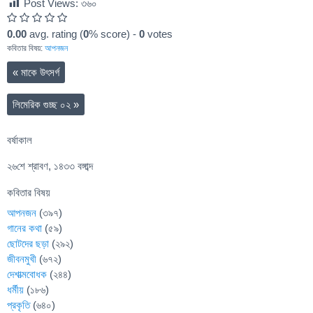
Post Views:
৩৬০
0.00
avg. rating (
0
% score) -
0
votes
কবিতার বিষয়:
আপনজন
«
মাকে উৎসর্গ
লিমেরিক গুচ্ছ ০২
»
বর্ষাকাল
২৬শে শ্রাবণ, ১৪৩৩ বঙ্গাব্দ
কবিতার বিষয়
আপনজন
(৩৯৭)
গানের কথা
(৫৯)
ছোটদের ছড়া
(২৯২)
জীবনমুখী
(৬৭২)
দেশাত্মবোধক
(২৪৪)
ধর্মীয়
(১৮৬)
প্রকৃতি
(৬৪০)