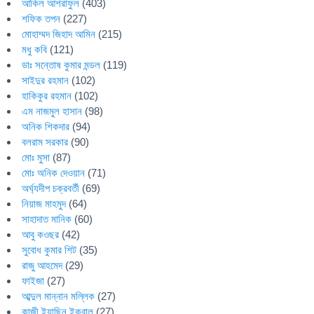
আকিল আশরাফুল
(403)
শফিক তপন
(227)
মোহাম্মদ জিহাদ আমিন
(215)
মধু কবি
(121)
ডাঃ সন্তোষ কুমার মন্ডল
(119)
সাইদুর রহমান
(102)
হাকিকুর রহমান
(102)
এম নাজমুল হাসান
(98)
অনিক শিকদার
(94)
বলরাম সরকার
(90)
মোঃ মুসা
(87)
মোঃ অনিক দেওয়ান
(71)
অর্ঘ্যদীপ চক্রবর্তী
(69)
নিয়াজ মাহমুদ
(64)
সাহাদাত মানিক
(60)
আবু কওছর
(42)
সুবোধ কুমার শিট
(35)
রাজু আহমেদ
(29)
ফাইজা
(27)
আব্দুল মান্নান মল্লিক
(27)
কাজী ইয়াছিন ইকবাল
(27)