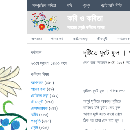
Sections
সাম্প্রতিক কবিতা
কবি
প্রশ্ন
প্রাইভেসি নীতি
কবি ও কবিতা
সময়ের শ্রেষ্ঠ কবিদের আসর
Categories
আপনজন
গানের কথা
ছোটদের ছড়া
জীবনমুখী
দেশাত্মবোধ
দৃষ্টিতে ফুটে ফুল 
বর্ষাকাল
লেখা জমা দিয়েছেন
৮ মে, ২০১৪
লি
২৩শে শ্রাবণ, ১৪৩৩ বঙ্গাব্দ
কবিতার বিষয়
আপনজন
(৩৯৭)
গানের কথা
(৫৯)
দৃষ্টিতে ফুটে ফুল । শফিক তপন
ছোটদের ছড়া
(২৯২)
অপূর্ব সৃষ্টিতে অনবদ্ধ দৃষ্টিতে
জীবনমুখী
(৬৭২)
তাকিয়ে যদি ফুটায় কেহ ফুল,
দেশাত্মবোধক
(২৪৪)
আপাত দৃষ্টে হয়ত কারো চোখে
ধর্মীয়
(১৮৬)
ঠিক নয় তাহা যেন মহা ভুল ।
প্রকৃতি
(৬৪০)
প্রেম
(৮১৫)