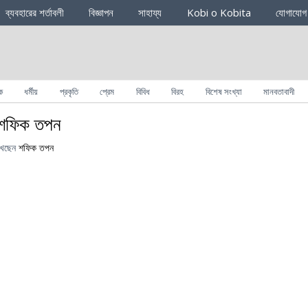
ব্যবহারের শর্তাবলী
বিজ্ঞাপন
সাহায্য
Kobi o Kobita
যোগাযোগ
ক
ধর্মীয়
প্রকৃতি
প্রেম
বিবিধ
বিরহ
বিশেষ সংখ্যা
মানবতাবাদী
। শফিক তপন
খেছেন
শফিক তপন