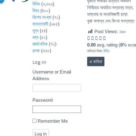
দৃষ্টিতে সাধারন চিন্তনে অকারণ
বিবিধ
(২,৩২২)
নির্বিচারে অযাচিত মন্তব্যে মত্ত,
বিরহ
(৪১০)
ডাক্তার বা মনোবিজ্ঞানী ছাড়া
বিশেষ সংখ্যা
(৭১)
বুঝা অসাধ্য দেহ কিংবা মনত্বত্ত
মানবতাবাদী
(২৮৫)
যুদ্ধ
(৫৪)
Post Views:
২৬০
রম্য
(৫১)
রাজনৈতিক
(৭১)
0.00
avg. rating (
0
% scor
রূপক
(৩৩০)
কবিতার বিষয়:
বিবিধ
Log In
«
কবিতা
Username or Email
Address
Password
Remember Me
Log In