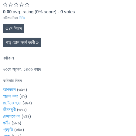
0.00
avg. rating (
0
% score) -
0
votes
কবিতার বিষয়:
বিবিধ
«
মে দিবসে
গড়ে তোল স্বর্গ ধরণী
»
বর্ষাকাল
২৩শে শ্রাবণ, ১৪৩৩ বঙ্গাব্দ
কবিতার বিষয়
আপনজন
(৩৯৭)
গানের কথা
(৫৯)
ছোটদের ছড়া
(২৯২)
জীবনমুখী
(৬৭২)
দেশাত্মবোধক
(২৪৪)
ধর্মীয়
(১৮৬)
প্রকৃতি
(৬৪০)