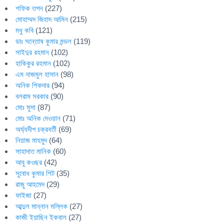
শফিক তপন
(227)
মোহাম্মদ জিহাদ আমিন
(215)
মধু কবি
(121)
ডাঃ সন্তোষ কুমার মন্ডল
(119)
সাইদুর রহমান
(102)
হাকিকুর রহমান
(102)
এম নাজমুল হাসান
(98)
অনিক শিকদার
(94)
বলরাম সরকার
(90)
মোঃ মুসা
(87)
মোঃ অনিক দেওয়ান
(71)
অর্ঘ্যদীপ চক্রবর্তী
(69)
নিয়াজ মাহমুদ
(64)
সাহাদাত মানিক
(60)
আবু কওছর
(42)
সুবোধ কুমার শিট
(35)
রাজু আহমেদ
(29)
ফাইজা
(27)
আব্দুল মান্নান মল্লিক
(27)
কাজী ইয়াছিন ইকবাল
(27)