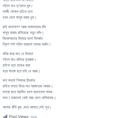
নইলে দাও দু’চোখে ঘুম।
সাক্ষী গোপাল চাইনা হতে
যখন দেশে মানুষ মরার ধুম।
রুই কাতলাগণ আজ অমাবস‍্যার চাঁদ
মানুষ মারার বানিয়েছে নতুন ফাঁদ।
বিবেকবানের বিদ‍্যার হলো বিসর্জন
ত্রিশ লক্ষ শহিদ হারালো তাদের অর্জন।
বধির করে দাও হে বিধাতা
নইলে দাও বানিয়ে মৃগরাজ।
চাইনা হতে ঢাকের বায়া
বন‍্য মাতঙ্গ হতে চাই যে আজ।
কত শুনবো শিশুদের চিৎকার
চাইনা শুনতে ফিরে দাও স্বজনকে আবার।
বলবো কবে স্বাধীন দেশে জ্বলবেনা পাবক
বৎস ! হারাবেনা কেউ আর কোন অবিভাবক।
আশায় বাঁধি বুক ,কবে আসবে সেই সুখ।
Post Views:
৩০৬