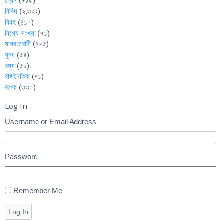
প্রেম
(৮১৫)
বিবিধ
(২,৩২২)
বিরহ
(৪১০)
বিশেষ সংখ্যা
(৭১)
মানবতাবাদী
(২৮৫)
যুদ্ধ
(৫৪)
রম্য
(৫১)
রাজনৈতিক
(৭১)
রূপক
(৩৩০)
Log In
Username or Email Address
Password
Remember Me
Log In