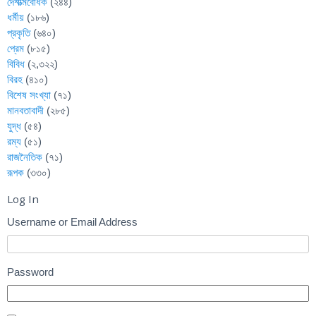
দেশাত্মবোধক
(২৪৪)
ধর্মীয়
(১৮৬)
প্রকৃতি
(৬৪০)
প্রেম
(৮১৫)
বিবিধ
(২,৩২২)
বিরহ
(৪১০)
বিশেষ সংখ্যা
(৭১)
মানবতাবাদী
(২৮৫)
যুদ্ধ
(৫৪)
রম্য
(৫১)
রাজনৈতিক
(৭১)
রূপক
(৩৩০)
Log In
Username or Email Address
Password