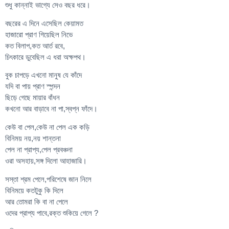
শুধু কান্নাই ভাগ্যে সেও বছর ধরে।
বছরের এ দিনে এসেছিল কেয়ামত
হাজারো প্রাণ গিয়েছিল নিভে
কত বিলাপ,কত আর্ত রবে,
চিৎকারে ডুবেছিল এ ধরা অক্ষপথ।
বুক চাপড়ে এখনো মানুষ যে কাঁদে
যদি বা পায় প্রাণ স্পন্দন
ছিড়ে গেছে মায়ার বাঁধন
কখনো আর বাড়াবে না পা,স্বপ্ন ফাঁদে।
কেউ বা পেল,কেউ না পেল এক কড়ি
বিনিময় নয়,নয় শান্তনা
পেল না প্রাপ্য,পেল প্রবঞ্চনা
ওরা অসহায়,সঙ্গ দিলো আহাজারি।
সস্তা শ্রম পেলে,পরিশেষে জান নিলে
বিনিময়ে কতটুকু কি দিলে
আর তোমরা কি বা না পেলে
ওদের প্রাপ্য পাবে,রক্ত শুকিয়ে গেলে ?