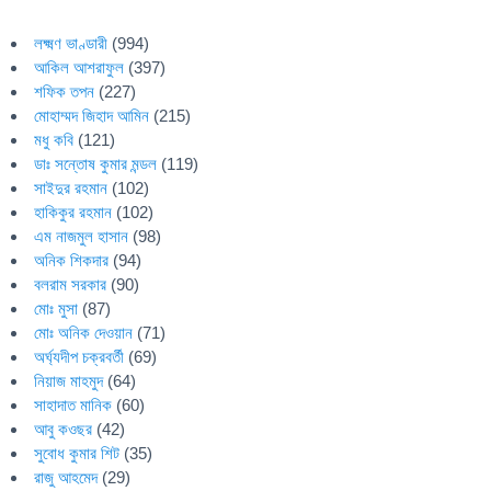
লক্ষ্মণ ভাণ্ডারী
(994)
আকিল আশরাফুল
(397)
শফিক তপন
(227)
মোহাম্মদ জিহাদ আমিন
(215)
মধু কবি
(121)
ডাঃ সন্তোষ কুমার মন্ডল
(119)
সাইদুর রহমান
(102)
হাকিকুর রহমান
(102)
এম নাজমুল হাসান
(98)
অনিক শিকদার
(94)
বলরাম সরকার
(90)
মোঃ মুসা
(87)
মোঃ অনিক দেওয়ান
(71)
অর্ঘ্যদীপ চক্রবর্তী
(69)
নিয়াজ মাহমুদ
(64)
সাহাদাত মানিক
(60)
আবু কওছর
(42)
সুবোধ কুমার শিট
(35)
রাজু আহমেদ
(29)