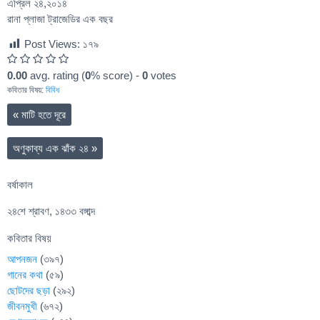
এপ্রিল ২৪,২০১৪
রানা প্লাজা ট্রাজেডির এক বছর
Post Views:
১৭৯
0.00
avg. rating (
0
% score) -
0
votes
কবিতার বিষয়:
বিবিধ
«
মাটি হতে দূরে
অণুকাব্য এক ঝাঁক ২৪
»
বর্ষাকাল
২৪শে শ্রাবণ, ১৪৩৩ বঙ্গাব্দ
কবিতার বিষয়
আপনজন
(৩৯৭)
গানের কথা
(৫৯)
ছোটদের ছড়া
(২৯২)
জীবনমুখী
(৬৭২)