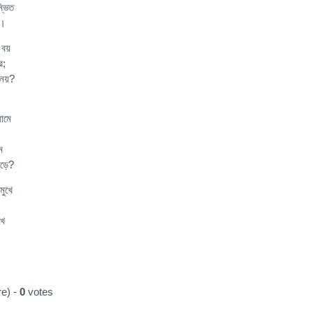
্ভিত
ো।
ত বয়
র;
া নয়?
ধামে
ে
উড়ে?
মুখে
খে
e) -
0
votes