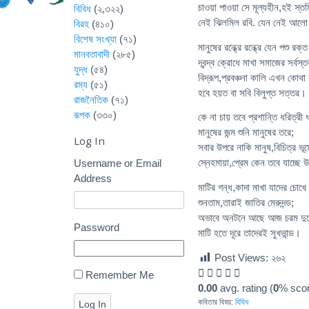
চাওয়া পাওয়া সে মূল্যহীন,হই স্তম
বিবিধ
(২,৩২২)
নেই ঝিলমিল রবি. যেন নেই আল
বিরহ
(৪১০)
বিশেষ সংখ্যা
(৭১)
মানুষের রন্ধ্রে রন্ধ্রে যেন পশু রক্
মানবতাবাদী
(২৮৫)
দ্বন্দ্ব ক্রোধে মাখা সমাজের সর্বস্ত
যুদ্ধ
(৫৪)
বিদ্রূপ,প্রবঞ্চনা কালি এখন কোথ
রম্য
(৫১)
হবে হয়ত বা সবি বিলুপ্ত সত্তর।
রাজনৈতিক
(৭১)
রূপক
(৩৩০)
কে না চায় তবে প্রশান্তি ধরিত্রী 
মানুষের জন্ম শুনি মানুষের তরে;
Log In
সবার উপরে নাকি মানুষ,বিচিত্র ভূম
স্নেহমায়া,প্রেম কেন তবে যাচ্ছে 
Username or Email
Address
মাটির গন্ধ,কাদা মাখা যাদের চোখে 
শুনতাম,তারাই জাতির মেরুদন্ড;
অভাবে অনটনে আছে আজ চরম দু
Password
মাটি হতে দূরে তাদেরই সুখভান্ড।
Post Views:
২৬২
Remember Me
0.00
avg. rating (
0
% scor
কবিতার বিষয়:
বিবিধ
Log In