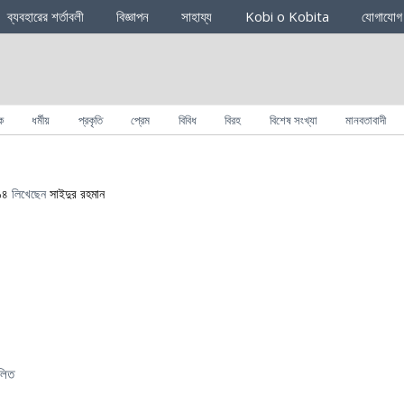
ব্যবহারের শর্তাবলী
বিজ্ঞাপন
সাহায্য
Kobi o Kobita
যোগাযোগ
ক
ধর্মীয়
প্রকৃতি
প্রেম
বিবিধ
বিরহ
বিশেষ সংখ্যা
মানবতাবাদী
১৪
লিখেছেন
সাইদুর রহমান
।
চলিত