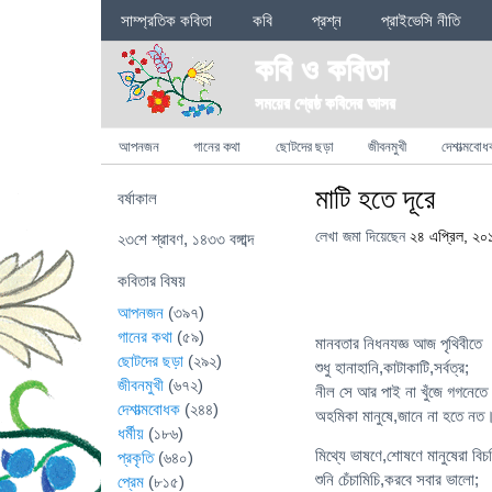
Sections
সাম্প্রতিক কবিতা
কবি
প্রশ্ন
প্রাইভেসি নীতি
কবি ও কবিতা
সময়ের শ্রেষ্ঠ কবিদের আসর
Categories
আপনজন
গানের কথা
ছোটদের ছড়া
জীবনমুখী
দেশাত্মবোধ
মাটি হতে দূরে
বর্ষাকাল
লেখা জমা দিয়েছেন
২৪ এপ্রিল, ২০
২৩শে শ্রাবণ, ১৪৩৩ বঙ্গাব্দ
কবিতার বিষয়
আপনজন
(৩৯৭)
গানের কথা
(৫৯)
মানবতার নিধনযজ্ঞ আজ পৃথিবীতে
ছোটদের ছড়া
(২৯২)
শুধু হানাহানি,কাটাকাটি,সর্বত্র;
জীবনমুখী
(৬৭২)
নীল সে আর পাই না খুঁজে গগনেতে
দেশাত্মবোধক
(২৪৪)
অহমিকা মানুষে,জানে না হতে নত
ধর্মীয়
(১৮৬)
মিথ্যে ভাষণে,শোষণে মানুষেরা বি
প্রকৃতি
(৬৪০)
শুনি চেঁচামিচি,করবে সবার ভালো;
প্রেম
(৮১৫)