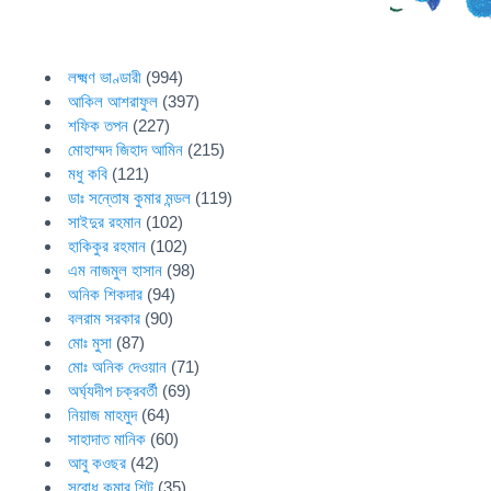
লক্ষ্মণ ভাণ্ডারী
(994)
আকিল আশরাফুল
(397)
শফিক তপন
(227)
মোহাম্মদ জিহাদ আমিন
(215)
মধু কবি
(121)
ডাঃ সন্তোষ কুমার মন্ডল
(119)
সাইদুর রহমান
(102)
হাকিকুর রহমান
(102)
এম নাজমুল হাসান
(98)
অনিক শিকদার
(94)
বলরাম সরকার
(90)
মোঃ মুসা
(87)
মোঃ অনিক দেওয়ান
(71)
অর্ঘ্যদীপ চক্রবর্তী
(69)
নিয়াজ মাহমুদ
(64)
সাহাদাত মানিক
(60)
আবু কওছর
(42)
সুবোধ কুমার শিট
(35)