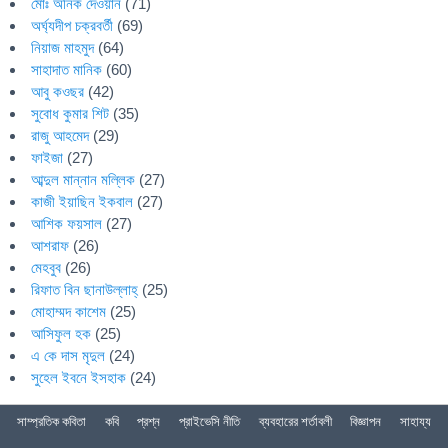
মোঃ অনিক দেওয়ান
(71)
অর্ঘ্যদীপ চক্রবর্তী
(69)
নিয়াজ মাহমুদ
(64)
সাহাদাত মানিক
(60)
আবু কওছর
(42)
সুবোধ কুমার শিট
(35)
রাজু আহমেদ
(29)
ফাইজা
(27)
আব্দুল মান্নান মল্লিক
(27)
কাজী ইয়াছিন ইকবাল
(27)
আশিক ফয়সাল
(27)
আশরাফ
(26)
মেহবুব
(26)
রিফাত বিন ছানাউল্লাহ্
(25)
মোহাম্মদ কাশেম
(25)
আসিফুল হক
(25)
এ কে দাস মৃদুল
(24)
সুহেল ইবনে ইসহাক
(24)
সাম্প্রতিক কবিতা
কবি
প্রশ্ন
প্রাইভেসি নীতি
ব্যবহারের শর্তাবলী
বিজ্ঞাপন
সাহায্য