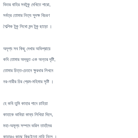
ভিতর বাহির সবটুকু দেখিতে পারো,
সর্বত্র তোমার নিত্য সুদক্ষ বিচরণ
শৈল্পিক টুকু লিখো মন্দ টুকু ছাড়ো ।
অদৃশ্য সব কিছু দেখার অভিপ্রায়ে
কবি তোমার অদ্ভুত এক অন্তর দৃষ্টি,
তোমার চিত্ত-চেতনে ক্ষুরধার লিখনে
নর-নারীর চির প্রেম-মহিমার সৃষ্টি ।
হে কবি তুমি কাহার পানে চাহিয়া
কাহাকে ভাবিয়া কাব্য লিখিয়া দিলে,
মহা-অমূল্য সম্পদে ভরিল তাহাঁদের
কাহারও কাছে কিছুইতো নাহি নিলে ।