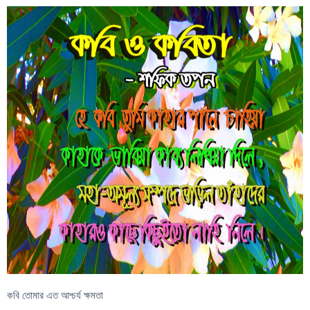
কবি তোমার এত আশ্চর্য ক্ষমতা