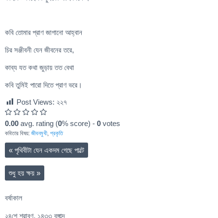
কবি তোমার প্রাণ জাগানো আহ্বান
চির সঞ্জীবনী যেন জীবনের তরে,
কাব্য যত কথা জুড়ায় তত বেথা
কবি তুমিই পারো দিতে প্রাণ ভরে।
Post Views:
২২৭
0.00
avg. rating (
0
% score) -
0
votes
কবিতার বিষয়:
জীবনমুখী
,
প্রকৃতি
«
পৃথিবীটা যেন একদম গেছে পাল্টে
শুধু হয় ক্ষয়
»
বর্ষাকাল
২৪শে শ্রাবণ, ১৪৩৩ বঙ্গাব্দ