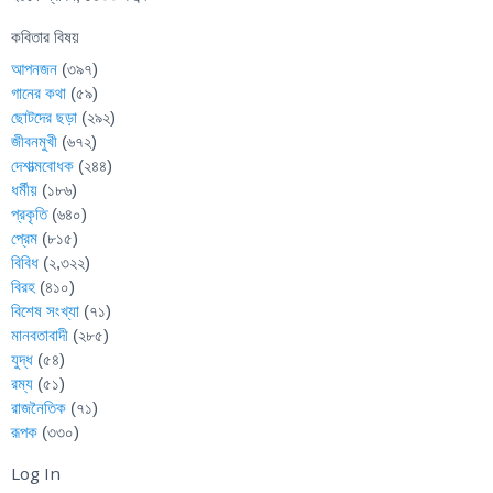
কবিতার বিষয়
আপনজন
(৩৯৭)
গানের কথা
(৫৯)
ছোটদের ছড়া
(২৯২)
জীবনমুখী
(৬৭২)
দেশাত্মবোধক
(২৪৪)
ধর্মীয়
(১৮৬)
প্রকৃতি
(৬৪০)
প্রেম
(৮১৫)
বিবিধ
(২,৩২২)
বিরহ
(৪১০)
বিশেষ সংখ্যা
(৭১)
মানবতাবাদী
(২৮৫)
যুদ্ধ
(৫৪)
রম্য
(৫১)
রাজনৈতিক
(৭১)
রূপক
(৩৩০)
Log In