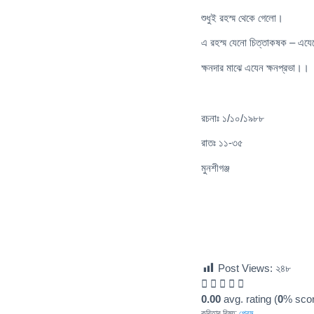
শুধুই রহস্ম থেকে গেলো।
এ রহস্ম যেনো চিত্তাকষক – এযেন
ক্ষনদার মাঝে এযেন ক্ষনপ্রভা।।
রচনাঃ ১/১০/১৯৮৮
রাতঃ ১১-৩৫
মুনশীগঞ্জ
Post Views:
২৪৮
0.00
avg. rating (
0
% scor
কবিতার বিষয়:
প্রেম