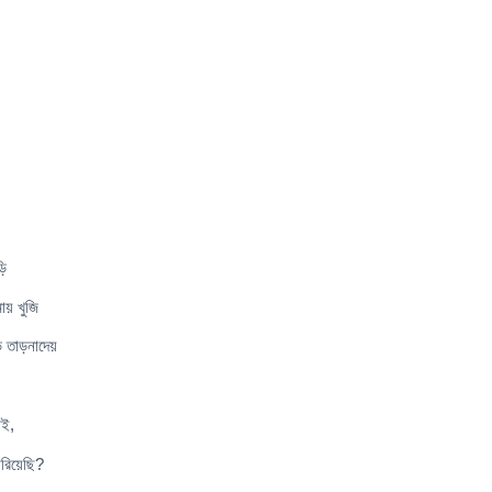
ড়ি
ায় খুজি
ড তাড়নাদেয়
াই,
রিয়েছি?