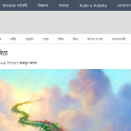
ব্যবহারের শর্তাবলী
বিজ্ঞাপন
সাহায্য
Kobi o Kobita
যোগাযোগ
ক
ধর্মীয়
প্রকৃতি
প্রেম
বিবিধ
বিরহ
বিশেষ সংখ্যা
মানবতাবাদী
িতা
 ২০১৪
লিখেছেন
মাকসুদ আলম