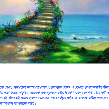
ুলো লেখা। আর যৌবন মানেই তো প্রেম।প্রেম ছাড়া যৌবন- এ বোধহয় খুব কম বাঙ্গালীর জীব
ায়, কাচা হাতের আকুতি। এতগুলো বছর স্বযতনে রক্ষীত ছিলো। এখন যখন পড়ি- ফিরে পাই 
ত হই, ফিরে যাই আমার হারানো সময় এবং শহরে। প্রিয় পাঠক এ কারনেই কবিতা গুলো এত
ার অবগাহন হয় হারানো সময়ে।