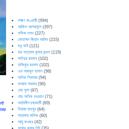
লক্ষ্মণ ভাণ্ডারী
(994)
আকিল আশরাফুল
(397)
শফিক তপন
(227)
মোহাম্মদ জিহাদ আমিন
(215)
মধু কবি
(121)
ডাঃ সন্তোষ কুমার মন্ডল
(119)
সাইদুর রহমান
(102)
হাকিকুর রহমান
(102)
এম নাজমুল হাসান
(98)
অনিক শিকদার
(94)
বলরাম সরকার
(90)
মোঃ মুসা
(87)
মোঃ অনিক দেওয়ান
(71)
অর্ঘ্যদীপ চক্রবর্তী
(69)
নেই
নিয়াজ মাহমুদ
(64)
আমার
সাহাদাত মানিক
(60)
আবু কওছর
(42)
সুবোধ কুমার শিট
(35)