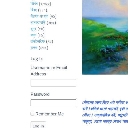
বিবিধ
(২,৩২২)
বিরহ
(৪১০)
বিশেষ সংখ্যা
(৭১)
মানবতাবাদী
(২৮৫)
যুদ্ধ
(৫৪)
রম্য
(৫১)
রাজনৈতিক
(৭১)
রূপক
(৩৩০)
Log In
Username or Email
Address
Password
যৌবনের শুরুর দিকে এই কবিতা গ
ঘটে।কবিতা গুলো পড়লেই বুঝা য
Remember Me
যৌবন। নস্তালজিক হই, আন্দোলি
অমূল্য, যেনো পড়ন্ত বেলাও আম
Log In