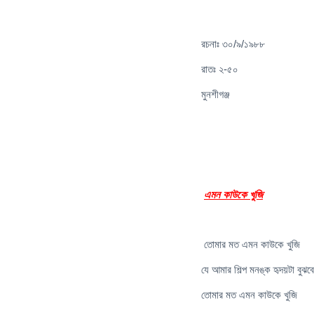
রচনাঃ ৩০/৯/১৯৮৮
রাতঃ ২-৫০
মুনশীগঞ্জ
এমন কাউকে খুজি
তোমার মত এমন কাউকে খুজি
যে আমার শিল্প মনঙ্ক হৃদয়টা বুঝবে
তোমার মত এমন কাউকে খুজি