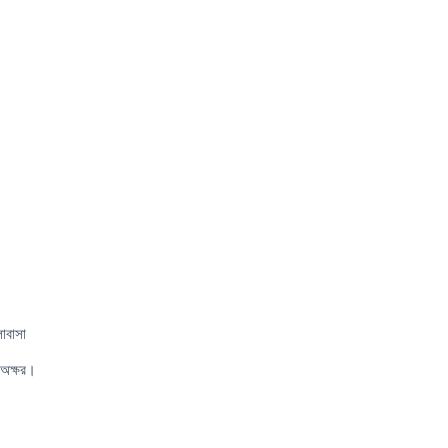
োবাসা
 অক্ষর।