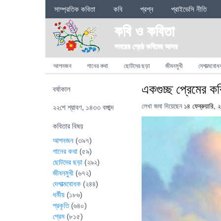
Sections
সাম্প্রতিক কবিতা
কবি
প্রশ্ন
প্রাইভেসি নীতি
কবি ও কবিতা
সময়ের শ্রেষ্ঠ কবিদের আসর
Categories
আপনজন
গানের কথা
ছোটদের ছড়া
জীবনমুখী
দেশাত্মবোধ
একগুচ্ছ প্রেমের কব
বর্ষাকাল
লেখা জমা দিয়েছেন
১৪ ফেব্রুয়ারি,
২২শে শ্রাবণ, ১৪৩৩ বঙ্গাব্দ
কবিতার বিষয়
আপনজন
(৩৯৭)
গানের কথা
(৫৯)
ছোটদের ছড়া
(২৯২)
জীবনমুখী
(৬৭২)
দেশাত্মবোধক
(২৪৪)
ধর্মীয়
(১৮৬)
প্রকৃতি
(৬৪০)
প্রেম
(৮১৫)