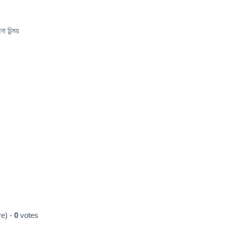
ো চিন্ময়
e) -
0
votes