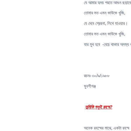
যে আমার হৃদয় পরতে আগুন ছড়াব
তোমার মত এমন কাউকে খুজি,
যে দেবে প্রেরনা, লিখে যাওয়ার।
তোমার মত এমন কাউকে খুজি,
যার মুখ হবে -বেচে থাকার অদম্য
রচনঃ ৩০/৯/১৯৮৮
মুনশীগঞ্জ
তুমিকি শুধুই রহস্ম?
অনেক রহস্মের মাঝে, একটা রহস্ম