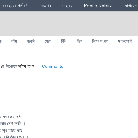
ব্যবহারের শর্তাবলী
বিজ্ঞাপন
সাহায্য
Kobi o Kobita
যোগাযোগ
ক
ধর্মীয়
প্রকৃতি
প্রেম
বিবিধ
বিরহ
বিশেষ সংখ্যা
মানবতাবাদী
০১৪
লিখেছেন
শফিক তপন
২ Comments
——————
র সব চেয়ে দামী,
 বেলার সেই আমি ।
ের সুখ আছে ভরে,
জি সারাটা জীবন ধরে ।