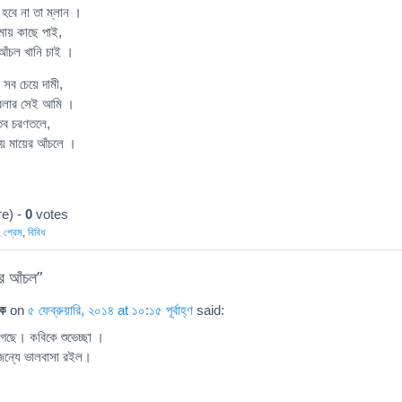
হবে না তা ম্লান ।
ায় কাছে পাই,
আঁচল খানি চাই ।
 সব চেয়ে দামী,
 বেলার সেই আমি ।
 তব চরণতলে,
য় মায়ের আঁচলে ।
e) -
0
votes
,
প্রেম
,
বিবিধ
ের আঁচল
”
িক
on
৫ ফেব্রুয়ারি, ২০১৪ at ১০:১৫ পূর্বাহ্ণ
said:
গেছে। কবিকে শুভেচ্ছা ।
জন্যে ভালবাসা রইল।