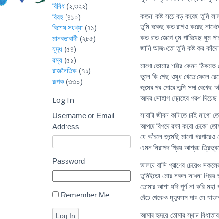
বিবিধ
(২,৩২২)
কতনা কষ্ট সয়ে বড় করেছ তুমি ল
বিরহ
(৪১০)
তুমি বকেছ কত রাগও করেছ নাখেল
বিশেষ সংখ্যা
(৭১)
কত রাত জেগে ঘুম পারিয়েছ ঘুম পার
মানবতাবাদী
(২৮৫)
জানি আজওতো তুমি কষ্ট কর কাঁদো
যুদ্ধ
(৫৪)
রম্য
(৫১)
মাগো তোমার শরীর কেমন ঠিকমত 
রাজনৈতিক
(৭১)
ভুলে কি গেছ ওষুধ খেতে ফেলে র
রূপক
(৩৩০)
জন্মের পর মোরে তুমি সদা রেখেছ 
আদর সোহাগ স্নেহের পরশ দিয়েছ স
Log In
সারাটা জীবন কাটাতে চাই মাগো তো
Username or Email
আপদে বিপদে রক্ষা করো ঢেকো তোম
Address
যে আঁচলে জন্মেছি মাগো পরপারেও 
এমন নিরাপদ প্রিয় আশ্রয় ত্রিভ
Password
ভালযে বাসি প্রাণের চেয়েও সকলের চ
তুমিইতো মোর সকল সাধনা প্রিয় জন্
তোমার আশা যদি পূর্ণ না করি মহা 
Remember Me
বেঁচে থেকেও মৃত্যুসম দাহ সে যাত
আমার হৃদয়ে তোমার স্থান বিধাতা
Log In