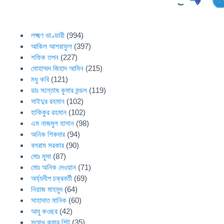
লক্ষ্মণ ভাণ্ডারী
(994)
আকিল আশরাফুল
(397)
শফিক তপন
(227)
মোহাম্মদ জিহাদ আমিন
(215)
মধু কবি
(121)
ডাঃ সন্তোষ কুমার মন্ডল
(119)
সাইদুর রহমান
(102)
হাকিকুর রহমান
(102)
এম নাজমুল হাসান
(98)
অনিক শিকদার
(94)
বলরাম সরকার
(90)
মোঃ মুসা
(87)
মোঃ অনিক দেওয়ান
(71)
অর্ঘ্যদীপ চক্রবর্তী
(69)
নিয়াজ মাহমুদ
(64)
সাহাদাত মানিক
(60)
আবু কওছর
(42)
সুবোধ কুমার শিট
(35)