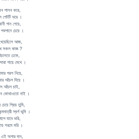
ালন পালন করে,
ে পেটটি ভরে ।
ানী গান গেয়ে,
 পথপানে চেয়ে ।
খেয়েছিলে আজ,
েখে সকল কাজ ?
আঁচলেতে ঢেকে,
ারা গায়ে মেখে ।
মার পরশ নিয়ে,
ার আঁচল দিয়ে ।
সে আঁচল চাই,
ূবনে কোথাওতো নাই ।
েয়ে প্রিয় তুমি,
মদাত্রী স্বর্গ ভূমি ।
পাপে যাবে ভরি,
নায় শরমে মরি ।
র এই অপার দান,