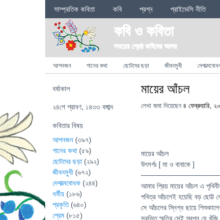
Sections
সাম্প্রতিক কবিতা
কবি
প্রশ্ন
প্রাইভেসি নীতি
কবি ও কবিতা
সময়ের শ্রেষ্ঠ কবিদের আসর
Categories
আপনজন
গানের কথা
ছোটদের ছড়া
জীবনমুখী
দেশাত্মবোধ
মায়ের আঁচল
বর্ষাকাল
লেখা জমা দিয়েছেন
৪ ফেব্রুয়ারি, ২
২৪শে শ্রাবণ, ১৪৩৩ বঙ্গাব্দ
কবিতার বিষয়
আপনজন
(৩৯৭)
গানের কথা
(৫৯)
মায়ের আঁচল
ছোটদের ছড়া
(২৯২)
উৎসর্গঃ [ মা ও বাবাকে ]
জীবনমুখী
(৬৭২)
——————————
দেশাত্মবোধক
(২৪৪)
আমার প্রিয় মায়ের আঁচল এ পৃথিবী
ধর্মীয়
(১৮৬)
পবিত্র আঁচলেই হয়েছি বড় ছোট্ট
প্রকৃতি
(৬৪০)
সে আঁচলের স্নিগ্ধ ছায়ে শিশুকাল
প্রেম
(৮১৫)
সুরভিত স্মৃতির সেই স্বপ্ন যে খুঁ