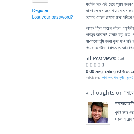
যতদিন রবে এই দেহে প্রাণ কখনও 
Register
মাগো তোমায় মনে পড়ে কেমনে তোম
Lost your password?
তোমার কোলে রাখবো মাথা পবিত্র 
আমার প্রিয় মায়ের আঁচল এপৃথিবীর
পবিত্র আঁচলেই হয়েছি বড় ছোট্ট
মা-মাগো তুমি করো কৃপা দাও ঠাই
গড়বো এ জীবন নিশ্চিন্তে মোর প্রি
Post Views:
২৩৫
0.00
avg. rating (
0
% scor
কবিতার বিষয়:
আপনজন
,
জীবনমুখী
,
প্রকৃতি
২ thoughts on “
মায়
সাহাদাত মান
খুবই ভাল লে
সকল মায়ের 